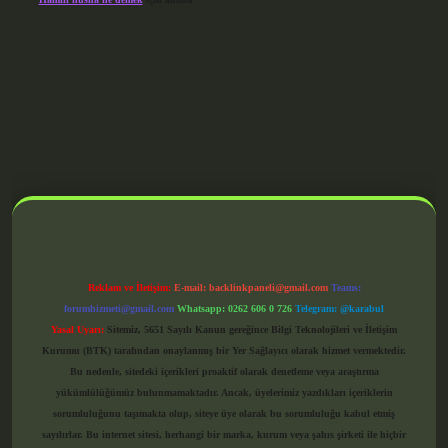
grandoperabet giriş
Reklam ve İletişim:
E-mail:
backlinkpaneli@gmail.com
Teams:
forumhizmeti@gmail.com
Whatsapp: 0262 606 0 726
Telegram: @karabul
Yasal Uyarı:
Sitemiz, 5651 Sayılı Kanun gereğince Bilgi Teknolojileri ve İletişim
Kurumu (BTK) tarafından onaylanmış bir Yer Sağlayıcı olarak hizmet vermektedir.
Bu nedenle, sitedeki içerikleri proaktif olarak denetleme veya araştırma
yükümlülüğümüz bulunmamaktadır. Ancak, üyelerimiz yazdıkları içeriklerin
sorumluluğunu taşımakta olup, siteye üye olarak bu sorumluluğu kabul etmiş
sayılırlar. Bu internet sitesi, herhangi bir marka, kurum veya şahıs şirketi ile hiçbir