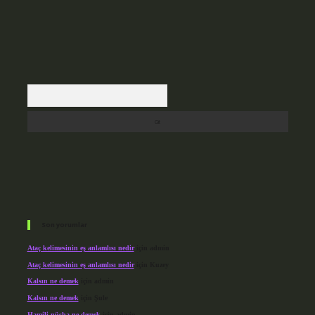
Arama
Son yorumlar
Ataç kelimesinin eş anlamlısı nedir
için
admin
Ataç kelimesinin eş anlamlısı nedir
için
Kuzey
Kalsın ne demek
için
admin
Kalsın ne demek
için
Şule
Hamili nüsha ne demek
için
admin