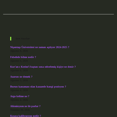
Sidebar
Son Yazılar
Nişantaşı Üniversitesi ne zaman açılıyor 2024-2025 ?
Ağustos 8, 2026
Felsefede bilme nedir ?
Ağustos 6, 2026
Kur’an-ı Kerim’i baştan sona ezberlemiş kişiye ne denir ?
Ağustos 6, 2026
Azarsın ne demek ?
Ağustos 5, 2026
Burun kanaması olan kazazede hangi pozisyon ?
Ağustos 4, 2026
Argo kelime ne ?
Ağustos 4, 2026
Alüminyum ne ile parlar ?
Temmuz 30, 2026
Kısaca kalibrasyon nedir ?