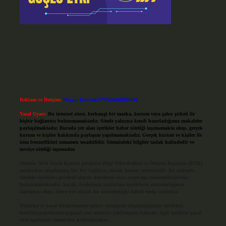
Reklam ve İletişim:
Skype: live:.cid.575569c608265c69
Yasal Uyarı:
Bu internet sitesi, herhangi bir marka, kurum veya şahıs şirketi ile
hiçbir bağlantısı bulunmamaktadır. Sitede yalnızca kendi hazırladığımız makaleler
paylaşılmaktadır. Burada yer alan içerikler haber niteliği taşımamakta olup, gerçek
kurum ve kişiler hakkında paylaşım yapılmamaktadır. Gerçek kurum ve kişiler ile
isim benzerlikleri tamamen tesadüfidir. Sitemizdeki bilgiler taslak halindedir ve
tavsiye niteliği taşımazlar.
Sitemiz, 5651 Sayılı Kanun gereğince Bilgi Teknolojileri ve İletişim Kurumu (BTK)
tarafından onaylanmış bir Yer Sağlayıcı olarak hizmet vermektedir. Bu nedenle,
sitedeki içerikleri proaktif olarak denetleme veya araştırma yükümlülüğümüz
bulunmamaktadır. Ancak, üyelerimiz yazdıkları içeriklerin sorumluluğunu
taşımakta olup, siteye üye olarak bu sorumluluğu kabul etmiş sayılırlar.
Hukuka ve yasal düzenlemelere aykırı olduğunu düşündüğünüz içerikleri,
backlinkpanelicomtr@gmail.com
adresine bildirmeniz halinde, ilgili içerikler yasal
süre içerisinde sitemizden kaldırılacaktır.