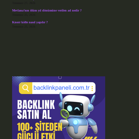
Temmuz 27, 2026
Mevlana’nın ölüm yıl dönümüne verilen ad nedir ?
Temmuz 25, 2026
Knorr köfte nasıl yapılır ?
Temmuz 25, 2026