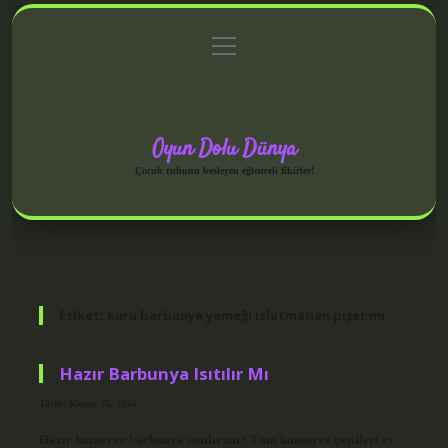
menüyü
Anasayfa
Gizlilik Politikası
Yasal Uyarı
aç
Hakkımızda
Oyun Dolu Dünya
Çocuk ruhunu besleyen eğlenceli fikirler!
Etiket:
Kuru barbunya yemeği islatmadan pişer mi
Hazır Barbunya Isıtılır Mı
Tarih: Kasım 16, 2024
Hazır konserve barbunya ısıtılır mı? Tüm konserve çeşitleri ev