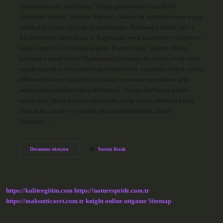
yapımı lezzetle hazırlanır. Yoğun günlerinize lezzetli bir
alternatif olacak! Kırmızı Fasulye Güveci’ni açtıktan sonra ısıtıp
dakikalar içinde afiyetle yiyebilirsiniz. Barbunya isitilir mi? 1.
Bir tencerede suyu ısıtın. 2. Kaynayan suya fasulyeleri ekleyin ve
kısık ateşte 10-15 dakika pişirin. Pişene kadar pişirin. Hazır
barbunya nasıl yenir? Haşlanmış barbunya fasulyesi, sıcak veya
soğuk olarak servis edilebilen besleyici bir yemektir. Soğuk servis
edilen sofralara yoğurtlu salatalar ve sarma yaprakları gibi
zeytinyağlı çeşitleri ekleyebilirsiniz. Tamek barbunya pilaki
ısıtılır mı? Açma halkası sayesinde açılıp servis edilmesi kolay
olan ürün, sıcak veya soğuk olarak tüketilebilir. Hazır
konserve…
Hazır
Devamını okuyun
Yorum Bırak
Barbunya
Isıtılır
Mı
https://kaliteegitim.com
https://naturespride.com.tr
https://maksutticaret.com.tr
knight online
nttgame
Sitemap