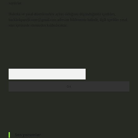
sayılırlar.
Hukuka ve yasal düzenlemelere aykırı olduğunu düşündüğünüz içerikleri,
backlinkpanelicomtr@gmail.com
adresine bildirmeniz halinde, ilgili içerikler yasal
süre içerisinde sitemizden kaldırılacaktır.
Arama
Son yorumlar