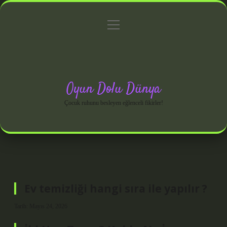
menüyü
Anasayfa
Gizlilik Politikası
Yasal Uyarı
aç
Hakkımızda
Oyun Dolu Dünya
Çocuk ruhunu besleyen eğlenceli fikirler!
Ev temizliği hangi sıra ile yapılır ?
Tarih: Mayıs 24, 2026