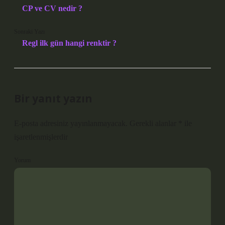
CP ve CV nedir ?
Sonraki Yazı
Regl ilk gün hangi renktir ?
Bir yanıt yazın
E-posta adresiniz yayınlanmayacak.
Gerekli alanlar
*
ile
işaretlenmişlerdir
Yorum