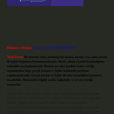
Reklam ve İletişim:
Skype: live:.cid.575569c608265c69
Yasal Uyarı:
Bu internet sitesi, herhangi bir marka, kurum veya şahıs şirketi
ile hiçbir bağlantısı bulunmamaktadır. Sitede yalnızca kendi hazırladığımız
makaleler paylaşılmaktadır. Burada yer alan içerikler haber niteliği
taşımamakta olup, gerçek kurum ve kişiler hakkında paylaşım
yapılmamaktadır. Gerçek kurum ve kişiler ile isim benzerlikleri tamamen
tesadüfidir. Sitemizdeki bilgiler taslak halindedir ve tavsiye niteliği
taşımazlar.
Sitemiz, 5651 Sayılı Kanun gereğince Bilgi Teknolojileri ve İletişim Kurumu
(BTK) tarafından onaylanmış bir Yer Sağlayıcı olarak hizmet vermektedir. Bu
nedenle, sitedeki içerikleri proaktif olarak denetleme veya araştırma
yükümlülüğümüz bulunmamaktadır. Ancak, üyelerimiz yazdıkları içeriklerin
sorumluluğunu taşımakta olup, siteye üye olarak bu sorumluluğu kabul etmiş