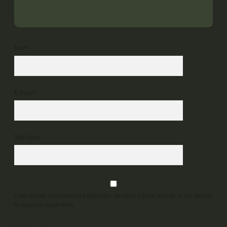
İsim*
E-Posta*
Web Sitesi
Daha sonraki yorumlarımda kullanılması için adım, e-posta adresim ve site adresim
bu tarayıcıya kaydedilsin.