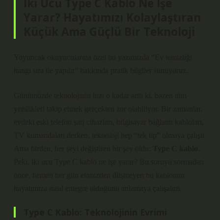
İki Ucu Type C Kablo Ne İşe
Yarar? Hayatımızı Kolaylaştıran
Küçük Ama Güçlü Bir Teknoloji
Yoyuncak okuyucularına özel bu yazımızda “Ev temizliği
hangi sıra ile yapılır” hakkında pratik bilgiler sunuyoruz.
Günümüzde teknolojinin hızı o kadar arttı ki, bazen tüm
yenilikleri takip etmek gerçekten zor olabiliyor. Bir zamanlar,
evdeki eski telefon şarj cihazları, bilgisayar bağlantı kabloları,
TV kumandaları derken, teknoloji hep “tek tip” olmaya çalıştı.
Ama birden, her şeyi değiştiren bir şey oldu:
Type C kablo
.
Peki, iki ucu Type C kablo ne işe yarar? Bu soruyu sormadan
önce, hemen her gün elimizden düşmeyen bu kablonun
hayatımıza nasıl entegre olduğunu anlamaya çalışalım.
Type C Kablo: Teknolojinin Evrimi