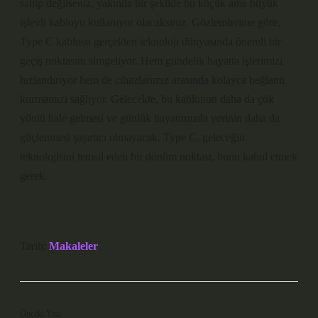
sahip değilseniz, yakında bir şekilde bu küçük ama büyük
işlevli kabloyu kullanıyor olacaksınız. Gözlemlerime göre,
Type C kablosu gerçekten teknoloji dünyasında önemli bir
geçiş noktasını simgeliyor. Hem gündelik hayatta işlerimizi
hızlandırıyor hem de cihazlarımız arasında kolayca bağlantı
kurmamızı sağlıyor. Gelecekte, bu kablonun daha da çok
yönlü hale gelmesi ve günlük hayatımızda yerinin daha da
güçlenmesi şaşırtıcı olmayacak. Type C, geleceğin
teknolojisini temsil eden bir dönüm noktası, bunu kabul etmek
gerek.
Tarih:
Makaleler
Önceki Yazı