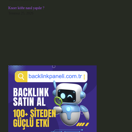
Knorr köfte nasıl yapılır ?
Temmuz 25, 2026