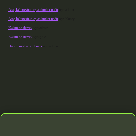
Ataç kelimesinin eş anlamlısı nedir
için
admin
Ataç kelimesinin eş anlamlısı nedir
için
Kuzey
Kalsın ne demek
için
admin
Kalsın ne demek
için
Şule
Hamili nüsha ne demek
için
admin
ndoperabet giriş