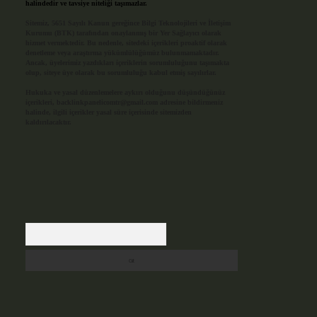
halindedir ve tavsiye niteliği taşımazlar.
Sitemiz, 5651 Sayılı Kanun gereğince Bilgi Teknolojileri ve İletişim
Kurumu (BTK) tarafından onaylanmış bir Yer Sağlayıcı olarak
hizmet vermektedir. Bu nedenle, sitedeki içerikleri proaktif olarak
denetleme veya araştırma yükümlülüğümüz bulunmamaktadır.
Ancak, üyelerimiz yazdıkları içeriklerin sorumluluğunu taşımakta
olup, siteye üye olarak bu sorumluluğu kabul etmiş sayılırlar.
Hukuka ve yasal düzenlemelere aykırı olduğunu düşündüğünüz
içerikleri,
backlinkpanelicomtr@gmail.com
adresine bildirmeniz
halinde, ilgili içerikler yasal süre içerisinde sitemizden
kaldırılacaktır.
Arama