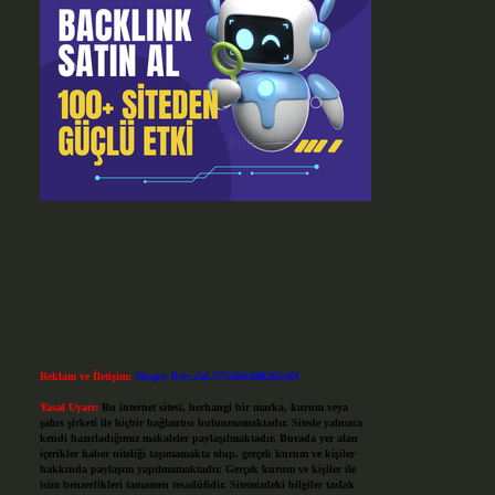
Reklam ve İletişim:
Skype: live:.cid.575569c608265c69
Yasal Uyarı:
Bu internet sitesi, herhangi bir marka, kurum veya
şahıs şirketi ile hiçbir bağlantısı bulunmamaktadır. Sitede yalnızca
kendi hazırladığımız makaleler paylaşılmaktadır. Burada yer alan
içerikler haber niteliği taşımamakta olup, gerçek kurum ve kişiler
hakkında paylaşım yapılmamaktadır. Gerçek kurum ve kişiler ile
isim benzerlikleri tamamen tesadüfidir. Sitemizdeki bilgiler taslak