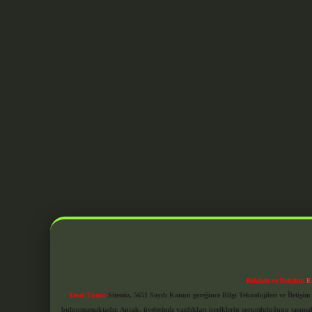
Reklam ve İletişim:
E
Yasal Uyarı:
Sitemiz, 5651 Sayılı Kanun gereğince Bilgi Teknolojileri ve İletiş
bulunmamaktadır. Ancak, üyelerimiz yazdıkları içeriklerin sorumluluğunu taşımakta