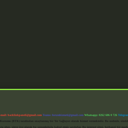
-mail:
backlinkpaneli@gmail.com
Teams:
forumhizmeti@gmail.com
Whatsapp: 0262 606 0 726
Telegra
im Kurumu (BTK) tarafından onaylanmış bir Yer Sağlayıcı olarak hizmet vermektedir. Bu nedenle, sited
 olup, siteye üye olarak bu sorumluluğu kabul etmiş sayılırlar. Bu internet sitesi, herhangi bir mark