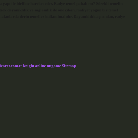
 yapı ile birlikte hareket eder. Radye temel pahalı mı? Sürekli temelin
üksek dayanıklılık ve sağlamlık ile öne çıkan, maliyet yoğun bir temel
alanlarda derin temeller kullanılmalıdır. Dayanıklılık açısından, radye
icaret.com.tr
knight online
nttgame
Sitemap