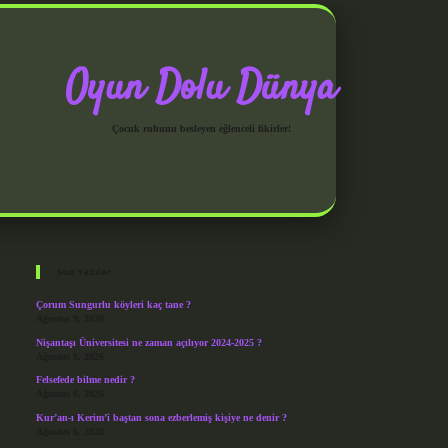
Oyun Dolu Dünya
Çocuk ruhunu besleyen eğlenceli fikirler!
Sidebar
grandoperabet giriş
Son Yazılar
Çorum Sungurlu köyleri kaç tane ?
Ağustos 9, 2026
Nişantaşı Üniversitesi ne zaman açılıyor 2024-2025 ?
Ağustos 8, 2026
Felsefede bilme nedir ?
Ağustos 6, 2026
Kur’an-ı Kerim’i baştan sona ezberlemiş kişiye ne denir ?
Ağustos 6, 2026