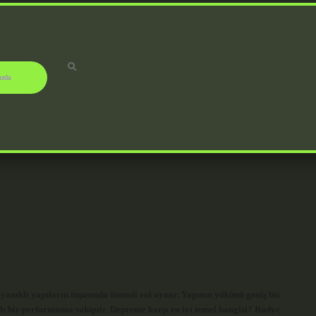
ızda
anıklı yapıların inşasında önemli rol oynar. Yapının yükünü geniş bir
 bir performansa sahiptir. Depreme karşı en iyi temel hangisi? Radye