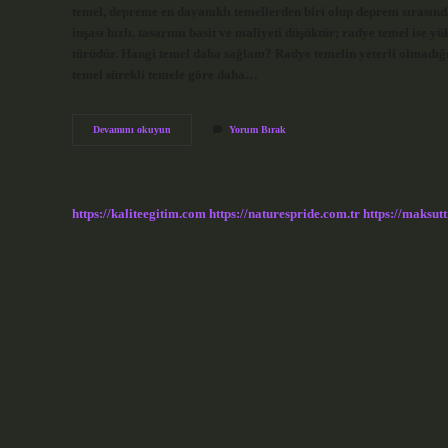
temel, depreme en dayanıklı temellerden biri olup deprem sırasında
inşası hızlı, tasarımı basit ve maliyeti düşüktür; radye temel ise y
türüdür. Hangi temel daha sağlam? Radye temelin yeterli olmadığı 
temel sürekli temele göre daha…
Radye
Devamını okuyun
Yorum Bırak
Temel
Iyi
Mi
https://kaliteegitim.com
https://naturespride.com.tr
https://maksutt