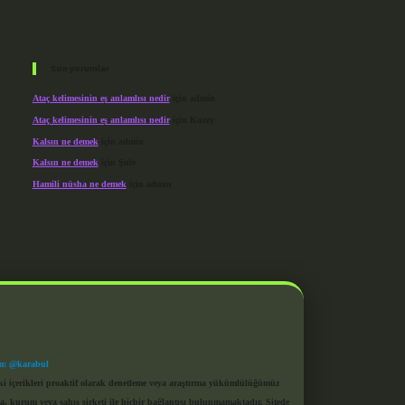
Son yorumlar
Ataç kelimesinin eş anlamlısı nedir
için
admin
Ataç kelimesinin eş anlamlısı nedir
için
Kuzey
Kalsın ne demek
için
admin
Kalsın ne demek
için
Şule
Hamili nüsha ne demek
için
admin
m: @karabul
eki içerikleri proaktif olarak denetleme veya araştırma yükümlülüğümüz
a, kurum veya şahıs şirketi ile hiçbir bağlantısı bulunmamaktadır. Sitede