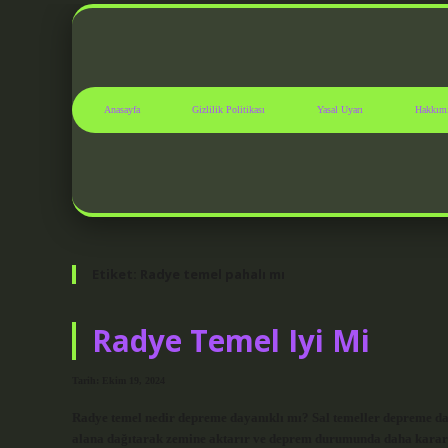
Anasayfa
Gizlilik Politikası
Yasal Uyarı
Hakkım
Etiket:
Radye temel pahalı mı
Radye Temel Iyi Mi
Tarih: Ekim 19, 2024
Radye temel nedir depreme dayanıklı mı? Sal temeller depreme day
alana dağıtarak zemine aktarır ve deprem durumunda daha kararlı