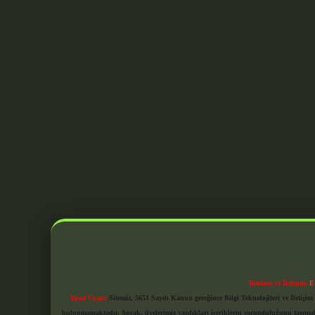
Reklam ve İletişim:
E
Yasal Uyarı:
Sitemiz, 5651 Sayılı Kanun gereğince Bilgi Teknolojileri ve İletiş
bulunmamaktadır. Ancak, üyelerimiz yazdıkları içeriklerin sorumluluğunu taşımakta