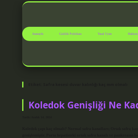
Anasayfa
Gizlilik Politikası
Yasal Uyarı
Hakkım
Etiket:
Safra kesesi duvar kalınlığı kaç mm olmalı
Koledok Genişliği Ne Ka
Tarih: Aralık 14, 2024
Koledok çapı kaç olmalı? Normal safra kanalları; Ortak safra kan
genişlemiştir. Porta hepatisteki ortak safra kanalı ve pankreasın