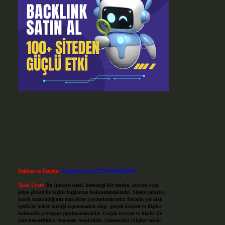
Reklam ve İletişim:
Skype: live:.cid.575569c608265c69
Yasal Uyarı:
Bu internet sitesi, herhangi bir marka, kurum veya
şahıs şirketi ile hiçbir bağlantısı bulunmamaktadır. Sitede yalnızca
kendi hazırladığımız makaleler paylaşılmaktadır. Burada yer alan
içerikler haber niteliği taşımamakta olup, gerçek kurum ve kişiler
hakkında paylaşım yapılmamaktadır. Gerçek kurum ve kişiler ile
isim benzerlikleri tamamen tesadüfidir. Sitemizdeki bilgiler taslak