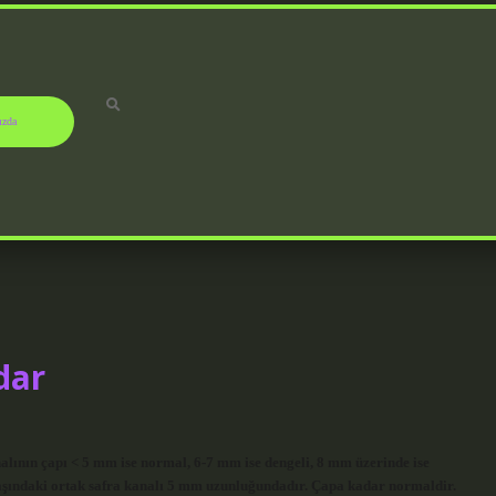
ızda
dar
alının çapı < 5 mm ise normal, 6-7 mm ise dengeli, 8 mm üzerinde ise
 başındaki ortak safra kanalı 5 mm uzunluğundadır. Çapa kadar normaldir.