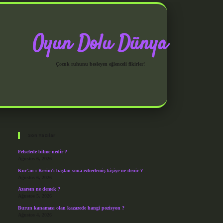
Oyun Dolu Dünya
Çocuk ruhunu besleyen eğlenceli fikirler!
Sidebar
grandoperabet giriş
Son Yazılar
Felsefede bilme nedir ?
Ağustos 6, 2026
Kur’an-ı Kerim’i baştan sona ezberlemiş kişiye ne denir ?
Ağustos 6, 2026
Azarsın ne demek ?
Ağustos 5, 2026
Burun kanaması olan kazazede hangi pozisyon ?
Ağustos 4, 2026