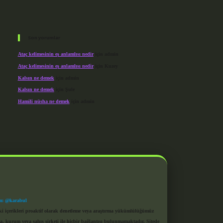
Son yorumlar
Ataç kelimesinin eş anlamlısı nedir
için
admin
Ataç kelimesinin eş anlamlısı nedir
için
Kuzey
Kalsın ne demek
için
admin
Kalsın ne demek
için
Şule
Hamili nüsha ne demek
için
admin
m: @karabul
eki içerikleri proaktif olarak denetleme veya araştırma yükümlülüğümüz
a, kurum veya şahıs şirketi ile hiçbir bağlantısı bulunmamaktadır. Sitede