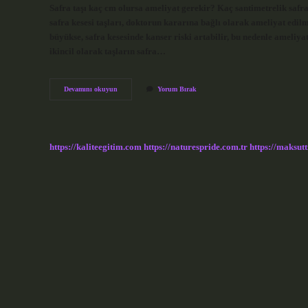
Safra taşı kaç cm olursa ameliyat gerekir? Kaç santimetrelik safra
safra kesesi taşları, doktorun kararına bağlı olarak ameliyat edilme
büyükse, safra kesesinde kanser riski artabilir, bu nedenle ameliyat
ikincil olarak taşların safra…
Koledok
Devamını okuyun
Yorum Bırak
Genişliği
Ne
Kadar
https://kaliteegitim.com
https://naturespride.com.tr
https://maksutt