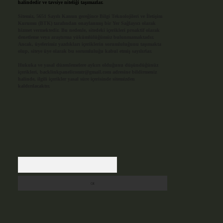
halindedir ve tavsiye niteliği taşımazlar.
Sitemiz, 5651 Sayılı Kanun gereğince Bilgi Teknolojileri ve İletişim
Kurumu (BTK) tarafından onaylanmış bir Yer Sağlayıcı olarak
hizmet vermektedir. Bu nedenle, sitedeki içerikleri proaktif olarak
denetleme veya araştırma yükümlülüğümüz bulunmamaktadır.
Ancak, üyelerimiz yazdıkları içeriklerin sorumluluğunu taşımakta
olup, siteye üye olarak bu sorumluluğu kabul etmiş sayılırlar.
Hukuka ve yasal düzenlemelere aykırı olduğunu düşündüğünüz
içerikleri,
backlinkpanelicomtr@gmail.com
adresine bildirmeniz
halinde, ilgili içerikler yasal süre içerisinde sitemizden
kaldırılacaktır.
Arama