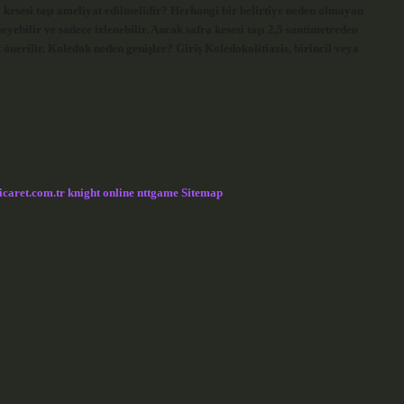
 kesesi taşı ameliyat edilmelidir? Herhangi bir belirtiye neden olmayan
yebilir ve sadece izlenebilir. Ancak safra kesesi taşı 2,5 santimetreden
 önerilir. Koledok neden genişler? Giriş Koledokolitiazis, birincil veya
icaret.com.tr
knight online
nttgame
Sitemap