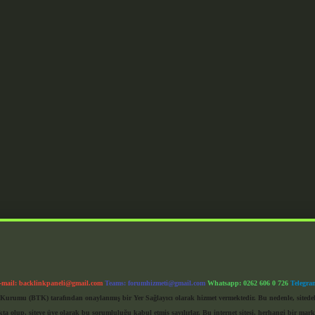
-mail:
backlinkpaneli@gmail.com
Teams:
forumhizmeti@gmail.com
Whatsapp: 0262 606 0 726
Telegra
im Kurumu (BTK) tarafından onaylanmış bir Yer Sağlayıcı olarak hizmet vermektedir. Bu nedenle, sited
 olup, siteye üye olarak bu sorumluluğu kabul etmiş sayılırlar. Bu internet sitesi, herhangi bir mark