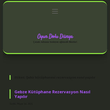
menüyü
Anasayfa
Gizlilik Politikası
Yasal Uyarı
aç
Hakkımızda
Oyun Dolu Dünya
Çocuk ruhunu besleyen eğlenceli fikirler!
Etiket:
Şehir kütüphanesi rezervasyon nasıl yapılır
Gebze Kütüphane Rezervasyon Nasıl
Yapılır
Tarih: Nisan 14, 2025