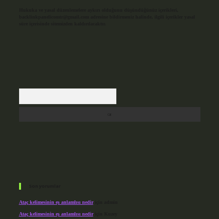
Hukuka ve yasal düzenlemelere aykırı olduğunu düşündüğünüz içerikleri,
backlinkpanelicomtr@gmail.com
adresine bildirmeniz halinde, ilgili içerikler yasal
süre içerisinde sitemizden kaldırılacaktır.
Arama
Son yorumlar
Ataç kelimesinin eş anlamlısı nedir
için
admin
Ataç kelimesinin eş anlamlısı nedir
için
Kuzey