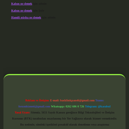
Kalsın ne demek
için
admin
Kalsın ne demek
için
Şule
Hamili nüsha ne demek
için
admin
grandoperabet giriş
Reklam ve İletişim:
E-mail:
backlinkpaneli@gmail.com
Teams:
forumhizmeti@gmail.com
Whatsapp: 0262 606 0 726
Telegram: @karabul
Yasal Uyarı:
Sitemiz, 5651 Sayılı Kanun gereğince Bilgi Teknolojileri ve İletişim
Kurumu (BTK) tarafından onaylanmış bir Yer Sağlayıcı olarak hizmet vermektedir.
Bu nedenle, sitedeki içerikleri proaktif olarak denetleme veya araştırma