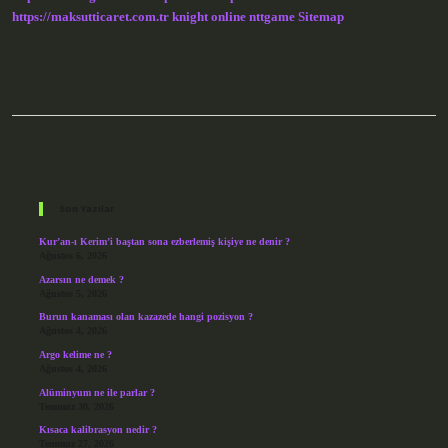
https://maksutticaret.com.tr
knight online
nttgame
Sitemap
Sidebar
Son Yazılar
Kur’an-ı Kerim’i baştan sona ezberlemiş kişiye ne denir ?
Ağustos 6, 2026
Azarsın ne demek ?
Ağustos 5, 2026
Burun kanaması olan kazazede hangi pozisyon ?
Ağustos 4, 2026
Argo kelime ne ?
Ağustos 4, 2026
Alüminyum ne ile parlar ?
Temmuz 30, 2026
Kısaca kalibrasyon nedir ?
Temmuz 27, 2026