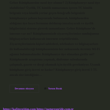
Gebze Kütüphanesine nasıl üye olunur? 2) Kütüphaneye nasıl üye
olabilirim? Üyelik, TC kimlik numaranızı içeren TC kimlik
belgeniz veya kimlik yerine geçen fotoğraflı belgenizle
kütüphaneye şahsen başvuruda bulunarak, kütüphaneden
aldığınız üye kayıt formunu doldurup imzalayarak ve üyelik
bilgilerinizi sisteme girerek tamamlanır. Gebze Kütüphane’de
internet var mı? Kütüphanemizde ziyaretçilerimize sunduğumuz
bilgisayarları kullanarak internete erişebilirsiniz.
Ziyaretçilerimizin kişisel tabletleri, telefonları ve bilgisayarları
ile kullanabileceği kütüphanemizin her noktasında ücretsiz Wi-Fi
ağımız bulunmaktadır. Kütüphaneye üye olmadan girilir mi?
Kütüphanede araştırma yapmak, dinlenme salonlarında
çalışmak, gazete ve dergi okumak için üyelik gerekmiyor. Uyanık
kütüphane giriş ücreti ne kadar? Kütüphaneye giriş ücreti 5 TL
ancak size istediğiniz…
Gebze
Devamını okuyun
Yorum Bırak
Kütüphane
Rezervasyon
Nasıl
Yapılır
https://kaliteegitim.com
https://naturespride.com.tr