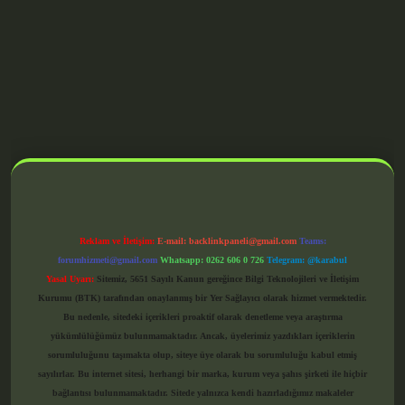
grandoperabet giriş
Reklam ve İletişim:
E-mail:
backlinkpaneli@gmail.com
Teams:
forumhizmeti@gmail.com
Whatsapp: 0262 606 0 726
Telegram: @karabul
Yasal Uyarı:
Sitemiz, 5651 Sayılı Kanun gereğince Bilgi Teknolojileri ve İletişim
Kurumu (BTK) tarafından onaylanmış bir Yer Sağlayıcı olarak hizmet vermektedir.
Bu nedenle, sitedeki içerikleri proaktif olarak denetleme veya araştırma
yükümlülüğümüz bulunmamaktadır. Ancak, üyelerimiz yazdıkları içeriklerin
sorumluluğunu taşımakta olup, siteye üye olarak bu sorumluluğu kabul etmiş
sayılırlar. Bu internet sitesi, herhangi bir marka, kurum veya şahıs şirketi ile hiçbir
bağlantısı bulunmamaktadır. Sitede yalnızca kendi hazırladığımız makaleler