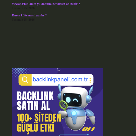
Mevlana’nın ölüm yıl dönümüne verilen ad nedir ?
Temmuz 25, 2026
Knorr köfte nasıl yapılır ?
Temmuz 25, 2026