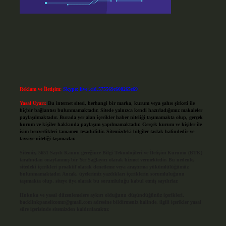
Reklam ve İletişim:
Skype: live:.cid.575569c608265c69
Yasal Uyarı:
Bu internet sitesi, herhangi bir marka, kurum veya şahıs şirketi ile
hiçbir bağlantısı bulunmamaktadır. Sitede yalnızca kendi hazırladığımız makaleler
paylaşılmaktadır. Burada yer alan içerikler haber niteliği taşımamakta olup, gerçek
kurum ve kişiler hakkında paylaşım yapılmamaktadır. Gerçek kurum ve kişiler ile
isim benzerlikleri tamamen tesadüfidir. Sitemizdeki bilgiler taslak halindedir ve
tavsiye niteliği taşımazlar.
Sitemiz, 5651 Sayılı Kanun gereğince Bilgi Teknolojileri ve İletişim Kurumu (BTK)
tarafından onaylanmış bir Yer Sağlayıcı olarak hizmet vermektedir. Bu nedenle,
sitedeki içerikleri proaktif olarak denetleme veya araştırma yükümlülüğümüz
bulunmamaktadır. Ancak, üyelerimiz yazdıkları içeriklerin sorumluluğunu
taşımakta olup, siteye üye olarak bu sorumluluğu kabul etmiş sayılırlar.
Hukuka ve yasal düzenlemelere aykırı olduğunu düşündüğünüz içerikleri,
backlinkpanelicomtr@gmail.com
adresine bildirmeniz halinde, ilgili içerikler yasal
süre içerisinde sitemizden kaldırılacaktır.