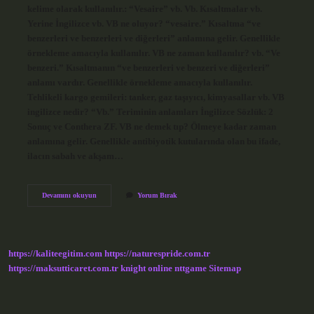
kelime olarak kullanılır.: “Vesaire” vb. Vb. Kısaltmalar vb.
Yerine İngilizce vb. VB ne oluyor? “vesaire.” Kısaltma “ve
benzerleri ve benzerleri ve diğerleri” anlamına gelir. Genellikle
örnekleme amacıyla kullanılır. VB ne zaman kullanılır? vb. “Ve
benzeri.” Kısaltmanın “ve benzerleri ve benzeri ve diğerleri”
anlamı vardır. Genellikle örnekleme amacıyla kullanılır.
Tehlikeli kargo gemileri: tanker, gaz taşıyıcı, kimyasallar vb. VB
ingilizce nedir? “Vb.” Teriminin anlamları İngilizce Sözlük: 2
Sonuç ve Conthera ZF. VB ne demek tıp? Ölmeye kadar zaman
anlamına gelir. Genellikle antibiyotik kutularında olan bu ifade,
ilacın sabah ve akşam…
Vb
Devamını okuyun
Yorum Bırak
Kelimesi
Ne
Anlama
Gelir
https://kaliteegitim.com
https://naturespride.com.tr
https://maksutticaret.com.tr
knight online
nttgame
Sitemap