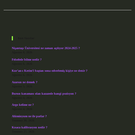
Sidebar
Son Yazılar
Nişantaşı Üniversitesi ne zaman açılıyor 2024-2025 ?
Ağustos 8, 2026
Felsefede bilme nedir ?
Ağustos 6, 2026
Kur’an-ı Kerim’i baştan sona ezberlemiş kişiye ne denir ?
Ağustos 6, 2026
Azarsın ne demek ?
Ağustos 5, 2026
Burun kanaması olan kazazede hangi pozisyon ?
Ağustos 4, 2026
Argo kelime ne ?
Ağustos 4, 2026
Alüminyum ne ile parlar ?
Temmuz 30, 2026
Kısaca kalibrasyon nedir ?
Temmuz 27, 2026