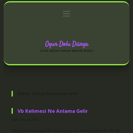
menüyü
Anasayfa
Gizlilik Politikası
Yasal Uyarı
aç
Hakkımızda
Oyun Dolu Dünya
Çocuk ruhunu besleyen eğlenceli fikirler!
Etiket:
Türkçe kısaltması nedir
Vb Kelimesi Ne Anlama Gelir
Tarih: Nisan 6, 2025
VB neyin kısaltması? Et cetara veya vb. Bunun yerine vb. Vb. Bir