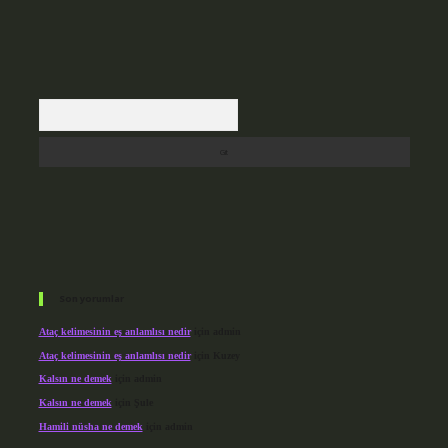
Arama
Son yorumlar
Ataç kelimesinin eş anlamlısı nedir
için
admin
Ataç kelimesinin eş anlamlısı nedir
için
Kuzey
Kalsın ne demek
için
admin
Kalsın ne demek
için
Şule
Hamili nüsha ne demek
için
admin