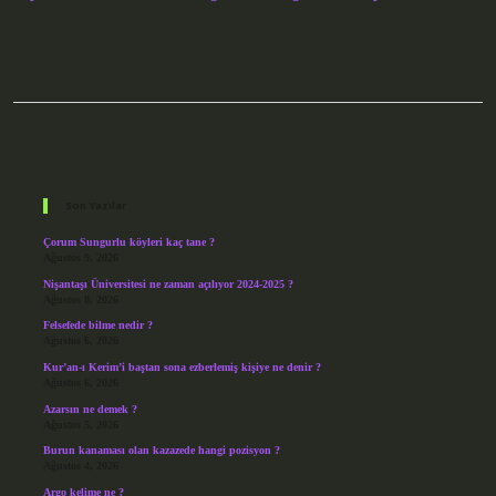
Gerçekleşmiştir
Sidebar
Son Yazılar
Çorum Sungurlu köyleri kaç tane ?
Ağustos 9, 2026
Nişantaşı Üniversitesi ne zaman açılıyor 2024-2025 ?
Ağustos 8, 2026
Felsefede bilme nedir ?
Ağustos 6, 2026
Kur’an-ı Kerim’i baştan sona ezberlemiş kişiye ne denir ?
Ağustos 6, 2026
Azarsın ne demek ?
Ağustos 5, 2026
Burun kanaması olan kazazede hangi pozisyon ?
Ağustos 4, 2026
Argo kelime ne ?