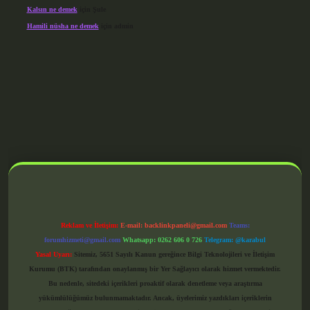
Kalsın ne demek
için
Şule
Hamili nüsha ne demek
için
admin
grandoperabet giriş
Reklam ve İletişim:
E-mail:
backlinkpaneli@gmail.com
Teams:
forumhizmeti@gmail.com
Whatsapp: 0262 606 0 726
Telegram: @karabul
Yasal Uyarı:
Sitemiz, 5651 Sayılı Kanun gereğince Bilgi Teknolojileri ve İletişim
Kurumu (BTK) tarafından onaylanmış bir Yer Sağlayıcı olarak hizmet vermektedir.
Bu nedenle, sitedeki içerikleri proaktif olarak denetleme veya araştırma
yükümlülüğümüz bulunmamaktadır. Ancak, üyelerimiz yazdıkları içeriklerin