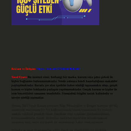
Reklam ve İletişim:
Skype: live:.cid.575569c608265c69
Yasal Uyarı:
Bu internet sitesi, herhangi bir marka, kurum veya şahıs şirketi ile
hiçbir bağlantısı bulunmamaktadır. Sitede yalnızca kendi hazırladığımız makaleler
paylaşılmaktadır. Burada yer alan içerikler haber niteliği taşımamakta olup, gerçek
kurum ve kişiler hakkında paylaşım yapılmamaktadır. Gerçek kurum ve kişiler ile
isim benzerlikleri tamamen tesadüfidir. Sitemizdeki bilgiler taslak halindedir ve
tavsiye niteliği taşımazlar.
Sitemiz, 5651 Sayılı Kanun gereğince Bilgi Teknolojileri ve İletişim Kurumu (BTK)
tarafından onaylanmış bir Yer Sağlayıcı olarak hizmet vermektedir. Bu nedenle,
sitedeki içerikleri proaktif olarak denetleme veya araştırma yükümlülüğümüz
bulunmamaktadır. Ancak, üyelerimiz yazdıkları içeriklerin sorumluluğunu
taşımakta olup, siteye üye olarak bu sorumluluğu kabul etmiş sayılırlar.
Hukuka ve yasal düzenlemelere aykırı olduğunu düşündüğünüz içerikleri,