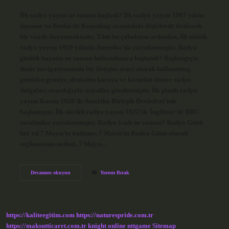
İlk radyo yayını ne zaman başladı? İlk radyo yayını 1907 yılına
dayanır ve Berlin ile Kopenhag arasındaki ilişkilerde iletilecek
bir vaade dayanmaktadır. Tüm bu çabaların ardından, ilk müzik
radyo yayını 1910 yılında Amerika’da yayınlanmıştır. Radyo
günlük hayatta ne zaman kullanılmaya başlandı? Başlangıçta
deniz navigasyonunda bir iletişim aracı olarak kullanılmış,
gemiden gemiye, denizden karaya ve karadan denize radyo
dalgaları aracılığıyla sinyaller göndermiştir. İlk planlı radyo
yayını Kasım 1920’de Amerika Birleşik Devletleri’nde
başlamıştır. İlk sürekli radyo yayını 1922’de İngiltere’de BBC
tarafından yayınlanmıştır. Radyo icadı ne zaman? Radyo Günü
her yıl 7 Mayıs’ta kutlanır. 7 Mayıs’ın Radyo Günü olarak
seçilmesinin nedeni, 7 Mayıs…
Radyo
Devamını okuyun
Yorum Bırak
Yayını
Bugünkü
Anlamında
Ilk
Olarak
https://kaliteegitim.com
https://naturespride.com.tr
Hangi
Tarihte
https://maksutticaret.com.tr
knight online
nttgame
Sitemap