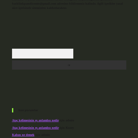
backlinkpanelicomtr@gmail.com
adresine bildirmeniz halinde, ilgili içerikler yasal
süre içerisinde sitemizden kaldırılacaktır.
Arama
Son yorumlar
Ataç kelimesinin eş anlamlısı nedir
için
admin
Ataç kelimesinin eş anlamlısı nedir
için
Kuzey
Kalsın ne demek
için
admin