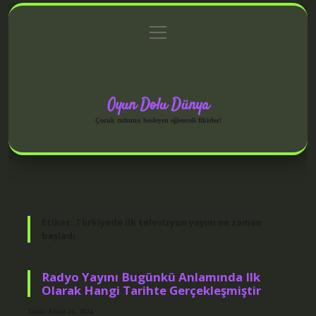
menüyü
Anasayfa
Gizlilik Politikası
Yasal Uyarı
aç
Hakkımızda
Oyun Dolu Dünya
Çocuk ruhunu besleyen eğlenceli fikirler!
Etiket:
Türkiyede ilk televizyon yayını ne zaman
başladı
Radyo Yayını Bugünkü Anlamında Ilk
Olarak Hangi Tarihte Gerçekleşmiştir
Tarih: Ekim 24, 2024