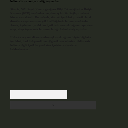
halindedir ve tavsiye niteliği taşımazlar.
Sitemiz, 5651 Sayılı Kanun gereğince Bilgi Teknolojileri ve İletişim
Kurumu (BTK) tarafından onaylanmış bir Yer Sağlayıcı olarak
hizmet vermektedir. Bu nedenle, sitedeki içerikleri proaktif olarak
denetleme veya araştırma yükümlülüğümüz bulunmamaktadır.
Ancak, üyelerimiz yazdıkları içeriklerin sorumluluğunu taşımakta
olup, siteye üye olarak bu sorumluluğu kabul etmiş sayılırlar.
Hukuka ve yasal düzenlemelere aykırı olduğunu düşündüğünüz
içerikleri,
backlinkpanelicomtr@gmail.com
adresine bildirmeniz
halinde, ilgili içerikler yasal süre içerisinde sitemizden
kaldırılacaktır.
Arama