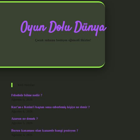
Oyun Dolu Dünya
Çocuk ruhunu besleyen eğlenceli fikirler!
Sidebar
grandoperabet giriş
Son Yazılar
Felsefede bilme nedir ?
Ağustos 6, 2026
Kur’an-ı Kerim’i baştan sona ezberlemiş kişiye ne denir ?
Ağustos 6, 2026
Azarsın ne demek ?
Ağustos 5, 2026
Burun kanaması olan kazazede hangi pozisyon ?
Ağustos 4, 2026