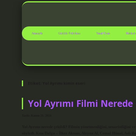
Anasayfa
Gizlilik Politikası
Yasal Uyarı
Hakkım
Etiket:
Yol Ayrımı kimin eseri
Yol Ayrımı Filmi Nerede 
Tarih: Kasım 21, 2024
Yol Ayrımı nerede çekildi? Filmin yönetmenliğini, senaristliğini 
söyledi. Kısa Dalga – İlker Aksum, Aleyna Al, Cemal Hünal, Aslı 