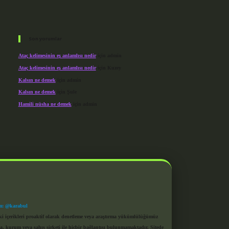
Son yorumlar
Ataç kelimesinin eş anlamlısı nedir
için
admin
Ataç kelimesinin eş anlamlısı nedir
için
Kuzey
Kalsın ne demek
için
admin
Kalsın ne demek
için
Şule
Hamili nüsha ne demek
için
admin
m: @karabul
eki içerikleri proaktif olarak denetleme veya araştırma yükümlülüğümüz
a, kurum veya şahıs şirketi ile hiçbir bağlantısı bulunmamaktadır. Sitede