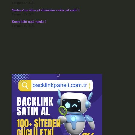
Temmuz 27, 2026
Mevlana’nın ölüm yıl dönümüne verilen ad nedir ?
Temmuz 25, 2026
Knorr köfte nasıl yapılır ?
Temmuz 25, 2026