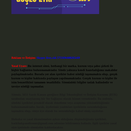
Reklam ve İletişim:
Skype: live:.cid.575569c608265c69
Yasal Uyarı:
Bu internet sitesi, herhangi bir marka, kurum veya şahıs şirketi ile
hiçbir bağlantısı bulunmamaktadır. Sitede yalnızca kendi hazırladığımız makaleler
paylaşılmaktadır. Burada yer alan içerikler haber niteliği taşımamakta olup, gerçek
kurum ve kişiler hakkında paylaşım yapılmamaktadır. Gerçek kurum ve kişiler ile
isim benzerlikleri tamamen tesadüfidir. Sitemizdeki bilgiler taslak halindedir ve
tavsiye niteliği taşımazlar.
Sitemiz, 5651 Sayılı Kanun gereğince Bilgi Teknolojileri ve İletişim Kurumu (BTK)
tarafından onaylanmış bir Yer Sağlayıcı olarak hizmet vermektedir. Bu nedenle,
sitedeki içerikleri proaktif olarak denetleme veya araştırma yükümlülüğümüz
bulunmamaktadır. Ancak, üyelerimiz yazdıkları içeriklerin sorumluluğunu
taşımakta olup, siteye üye olarak bu sorumluluğu kabul etmiş sayılırlar.
Hukuka ve yasal düzenlemelere aykırı olduğunu düşündüğünüz içerikleri,
backlinkpanelicomtr@gmail.com
adresine bildirmeniz halinde, ilgili içerikler yasal
süre içerisinde sitemizden kaldırılacaktır.