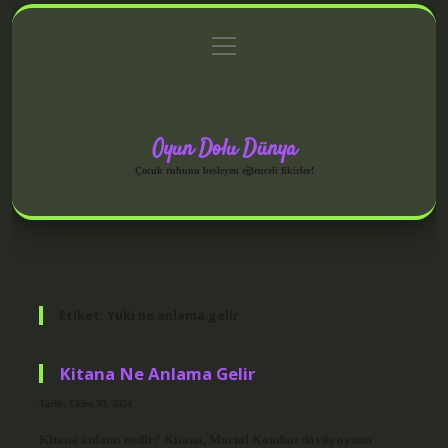
menüyü
Anasayfa
Gizlilik Politikası
Yasal Uyarı
aç
Hakkımızda
Oyun Dolu Dünya
Çocuk ruhunu besleyen eğlenceli fikirler!
Etiket:
Yuki ne anlama gelir
Kitana Ne Anlama Gelir
Tarih: Ekim 30, 2024
Kitana anlamı nedir? Kitana, Mortal Kombat dövüş oyunu