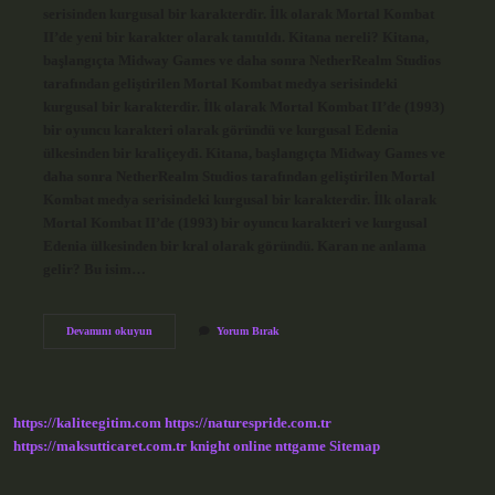
serisinden kurgusal bir karakterdir. İlk olarak Mortal Kombat
II’de yeni bir karakter olarak tanıtıldı. Kitana nereli? Kitana,
başlangıçta Midway Games ve daha sonra NetherRealm Studios
tarafından geliştirilen Mortal Kombat medya serisindeki
kurgusal bir karakterdir. İlk olarak Mortal Kombat II’de (1993)
bir oyuncu karakteri olarak göründü ve kurgusal Edenia
ülkesinden bir kraliçeydi. Kitana, başlangıçta Midway Games ve
daha sonra NetherRealm Studios tarafından geliştirilen Mortal
Kombat medya serisindeki kurgusal bir karakterdir. İlk olarak
Mortal Kombat II’de (1993) bir oyuncu karakteri ve kurgusal
Edenia ülkesinden bir kral olarak göründü. Karan ne anlama
gelir? Bu isim…
Kitana
Devamını okuyun
Yorum Bırak
Ne
Anlama
Gelir
https://kaliteegitim.com
https://naturespride.com.tr
https://maksutticaret.com.tr
knight online
nttgame
Sitemap