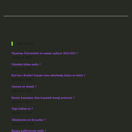
Sidebar
Son Yazılar
Nişantaşı Üniversitesi ne zaman açılıyor 2024-2025 ?
Ağustos 8, 2026
Felsefede bilme nedir ?
Ağustos 6, 2026
Kur’an-ı Kerim’i baştan sona ezberlemiş kişiye ne denir ?
Ağustos 6, 2026
Azarsın ne demek ?
Ağustos 5, 2026
Burun kanaması olan kazazede hangi pozisyon ?
Ağustos 4, 2026
Argo kelime ne ?
Ağustos 4, 2026
Alüminyum ne ile parlar ?
Temmuz 30, 2026
Kısaca kalibrasyon nedir ?