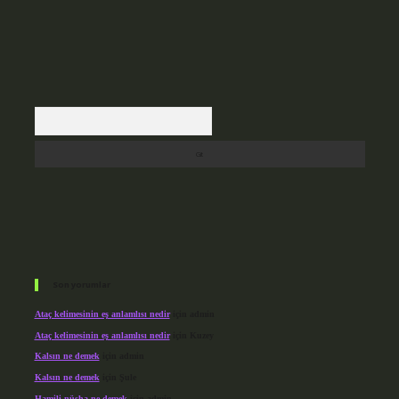
Arama
Son yorumlar
Ataç kelimesinin eş anlamlısı nedir
için
admin
Ataç kelimesinin eş anlamlısı nedir
için
Kuzey
Kalsın ne demek
için
admin
Kalsın ne demek
için
Şule
Hamili nüsha ne demek
için
admin