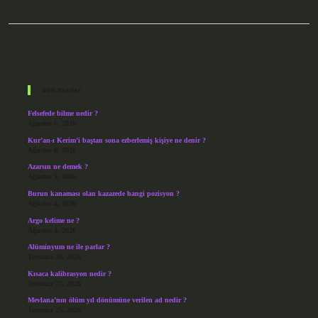
Sidebar
Son Yazılar
Felsefede bilme nedir ?
Ağustos 6, 2026
Kur’an-ı Kerim’i baştan sona ezberlemiş kişiye ne denir ?
Ağustos 6, 2026
Azarsın ne demek ?
Ağustos 5, 2026
Burun kanaması olan kazazede hangi pozisyon ?
Ağustos 4, 2026
Argo kelime ne ?
Ağustos 4, 2026
Alüminyum ne ile parlar ?
Temmuz 30, 2026
Kısaca kalibrasyon nedir ?
Temmuz 27, 2026
Mevlana’nın ölüm yıl dönümüne verilen ad nedir ?
Temmuz 25, 2026