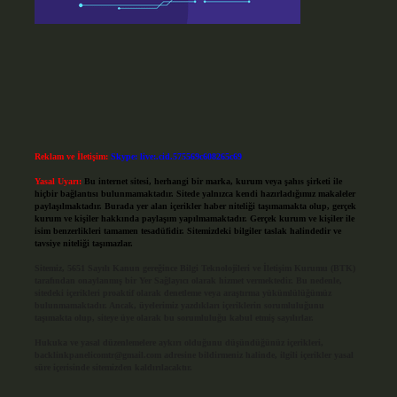
Reklam ve İletişim:
Skype: live:.cid.575569c608265c69
Yasal Uyarı:
Bu internet sitesi, herhangi bir marka, kurum veya şahıs şirketi ile
hiçbir bağlantısı bulunmamaktadır. Sitede yalnızca kendi hazırladığımız makaleler
paylaşılmaktadır. Burada yer alan içerikler haber niteliği taşımamakta olup, gerçek
kurum ve kişiler hakkında paylaşım yapılmamaktadır. Gerçek kurum ve kişiler ile
isim benzerlikleri tamamen tesadüfidir. Sitemizdeki bilgiler taslak halindedir ve
tavsiye niteliği taşımazlar.
Sitemiz, 5651 Sayılı Kanun gereğince Bilgi Teknolojileri ve İletişim Kurumu (BTK)
tarafından onaylanmış bir Yer Sağlayıcı olarak hizmet vermektedir. Bu nedenle,
sitedeki içerikleri proaktif olarak denetleme veya araştırma yükümlülüğümüz
bulunmamaktadır. Ancak, üyelerimiz yazdıkları içeriklerin sorumluluğunu
taşımakta olup, siteye üye olarak bu sorumluluğu kabul etmiş sayılırlar.
Hukuka ve yasal düzenlemelere aykırı olduğunu düşündüğünüz içerikleri,
backlinkpanelicomtr@gmail.com
adresine bildirmeniz halinde, ilgili içerikler yasal
süre içerisinde sitemizden kaldırılacaktır.