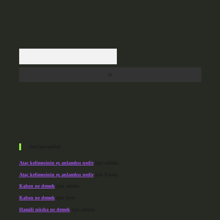
Arama
Son yorumlar
Ataç kelimesinin eş anlamlısı nedir
için
admin
Ataç kelimesinin eş anlamlısı nedir
için
Kuzey
Kalsın ne demek
için
admin
Kalsın ne demek
için
Şule
Hamili nüsha ne demek
için
admin