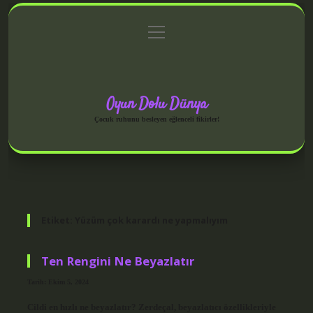
menüyü
Anasayfa
Gizlilik Politikası
Yasal Uyarı
aç
Hakkımızda
Oyun Dolu Dünya
Çocuk ruhunu besleyen eğlenceli fikirler!
Etiket:
Yüzüm çok karardı ne yapmalıyım
Ten Rengini Ne Beyazlatır
Tarih: Ekim 5, 2024
Cildi en hızlı ne beyazlatır? Zerdeçal, beyazlatıcı özellikleriyle