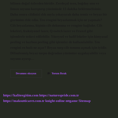
bilinen doğal özlerden biridir. Zerdeçal tozu, buğday unu ve
limon suyunu karıştırıp yüzünüzde 15 dakika bekletmelisiniz.
Daha sonra cildinizi ılık suyla yıkayarak daha temiz ve beyaz bir
görünüm elde edin. Ten rengini beyazlatmak için ne yapmalı?
Cilt beyazlatma, kişinin cilt dokusuna ve rengine bağlıdır. Cilt
lekeleri, fraksiyonel lazer, Q-switch lazer ve Fraxel gibi
işlemlerle tedavi edilebilir. Yüzeysel ve hafif lekeler için kimyasal
peeling ve karbon peeling gibi işlemler de kullanılabilir. Ten
rengini en hızlı ne açar? Beyaz turp cilt tonunu açmak için iyidir.
Dilimlenmiş beyaz turpu doğrudan yüzünüze uygulayabilir veya
suyunu ayırıp…
Ten
Devamını okuyun
Yorum Bırak
Rengini
Ne
Beyazlatır
https://kaliteegitim.com
https://naturespride.com.tr
https://maksutticaret.com.tr
knight online
nttgame
Sitemap