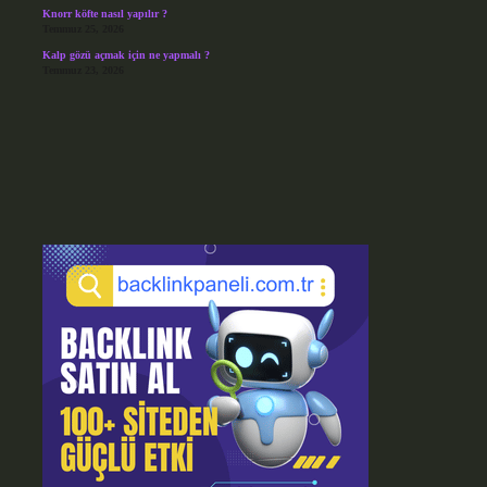
Knorr köfte nasıl yapılır ?
Temmuz 25, 2026
Kalp gözü açmak için ne yapmalı ?
Temmuz 23, 2026