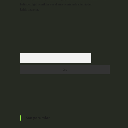
halinde, ilgili içerikler yasal süre içerisinde sitemizden
kaldırılacaktır.
Arama
Son yorumlar