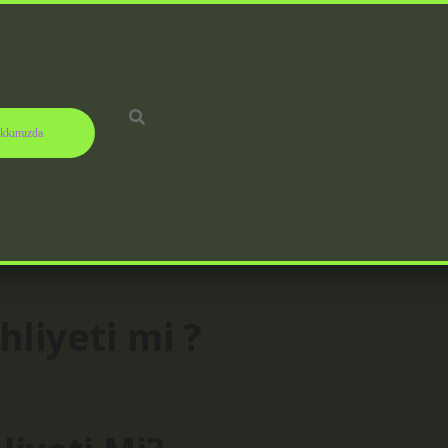
kkımızda
hliyeti mi ?