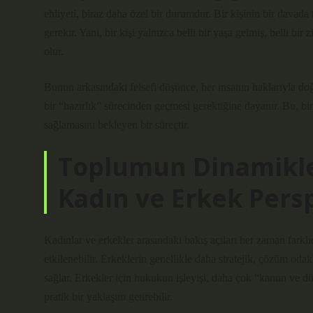
ehliyeti, biraz daha özel bir durumdur. Bir kişinin bir davada 
gerekir. Yani, bir kişi yalnızca belli bir yaşa gelmiş, belli bi
olur.
Bunun arkasındaki felsefi düşünce, her insanın haklarıyla doğ
bir “hazırlık” sürecinden geçmesi gerektiğine dayanır. Bu, b
sağlamasını bekleyen bir süreçtir.
Toplumun Dinamikle
Kadın ve Erkek Persp
Kadınlar ve erkekler arasındaki bakış açıları her zaman farklıd
etkilenebilir. Erkeklerin genellikle daha stratejik, çözüm odakl
sağlar. Erkekler için hukukun işleyişi, daha çok “kanun ve dü
pratik bir yaklaşım getirebilir.