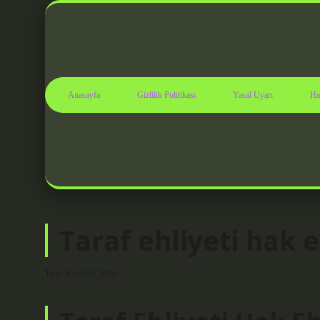
Anasayfa
Gizlilik Politikası
Yasal Uyarı
Ha
Taraf ehliyeti hak e
Tarih: Eylül 21, 2025