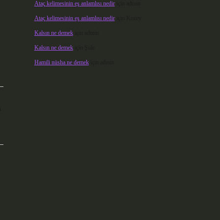
Ataç kelimesinin eş anlamlısı nedir
için
admin
Ataç kelimesinin eş anlamlısı nedir
için
Kuzey
Kalsın ne demek
için
admin
Kalsın ne demek
için
Şule
Hamili nüsha ne demek
için
admin
ı