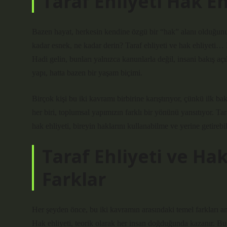
Taraf Ehliyeti Hak Eh
Bazen hayat, herkesin kendine özgü bir “hak” alanı olduğunu 
kadar esnek, ne kadar derin? Taraf ehliyeti ve hak ehliyeti…
Hadi gelin, bunları yalnızca kanunlarla değil, insani bakış aç
yapı, hatta bazen bir yaşam biçimi.
Birçok kişi bu iki kavramı birbirine karıştırıyor, çünkü ilk b
her biri, toplumsal yapımızın farklı bir yönünü yansıtıyor. Tar
hak ehliyeti, bireyin haklarını kullanabilme ve yerine getire
Taraf Ehliyeti ve Hak
Farklar
Her şeyden önce, bu iki kavramın arasındaki temel farkları an
Hak ehliyeti, teorik olarak her insan doğduğunda kazanır. Bu, 