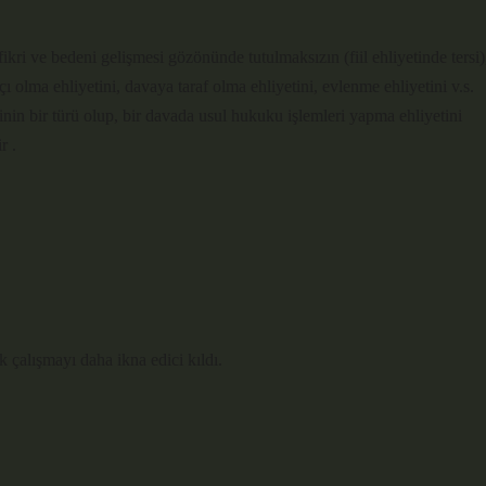
, fikri ve bedeni gelişmesi gözönünde tutulmaksızın (fiil ehliyetinde tersi)
sçı olma ehliyetini, davaya taraf olma ehliyetini, evlenme ehliyetini v.s.
tinin bir türü olup, bir davada usul hukuku işlemleri yapma ehliyetini
r .
k çalışmayı daha ikna edici kıldı.