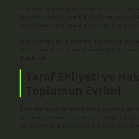
Kadınlar ise toplumsal bağlara ve empatiye dayalı bir bakış açı
duyguların ve toplumsal sorumlulukların bir yansıması olabili
zamanda insanın içinde yaşadığı toplumu daha iyi anlaması ve
Bu iki farklı bakış açısını birleştirerek, toplumsal yapının daha
ehliyeti, sadece hukuki bir metinden ibaret değil, aynı zaman
dinamiklerdir.
Taraf Ehliyeti ve Hak
Toplumun Evrimi
Şimdi, biraz da geleceğe bakalım. Hukukun sürekli değişen ve
taraf ehliyeti kavramları da evrimleşebilir. Örneğin, dijital ç
zekanın gelecekte taraf ehliyeti üzerindeki etkisi nasıl şekill