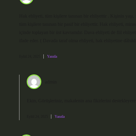
Hak ehliyeti, tüm kişilere tanınan bir ehliyettir . Kişinin yaşı
tüm kişilere tanınan bir pasif bir ehliyettir. Hak ehliyeti, mira
içinde toplayan bir üst kavramdır. Dava ehliyeti de fiil ehliye
ifade eder. ( Davada taraf olma ehliyeti, hak ehliyetine dâhildi
Eylül 24, 2025
Yanıtla
admin
Ekin, Görüşleriniz, makalenin ana fikirlerini destekleyere
Eylül 24, 2025
Yanıtla