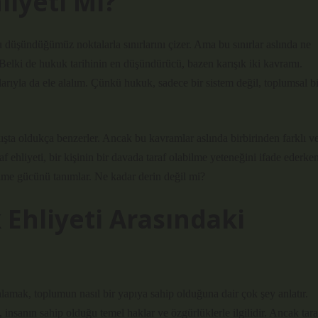
liyeti Mi?
düşündüğümüz noktalarla sınırlarını çizer. Ama bu sınırlar aslında ne
 Belki de hukuk tarihinin en düşündürücü, bazen karışık iki kavramı.
ılarıyla da ele alalım. Çünkü hukuk, sadece bir sistem değil, toplumsal bi
akışta oldukça benzerler. Ancak bu kavramlar aslında birbirinden farklı v
af ehliyeti, bir kişinin bir davada taraf olabilme yeteneğini ifade ederken
bilme gücünü tanımlar. Ne kadar derin değil mi?
 Ehliyeti Arasındaki
lamak, toplumun nasıl bir yapıya sahip olduğuna dair çok şey anlatır.
insanın sahip olduğu temel haklar ve özgürlüklerle ilgilidir. Ancak tara