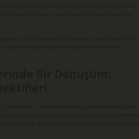
taraf olabilmesi için, hukuki bir işleme katılma ehliyetine sahip olması
r zihinsel kapasiteye ulaşmışsa, yasal anlamda taraf olma hakkına sahip
duğuna, ancak taraf olabilmek için toplumsal ve bireysel olarak belirli
ir anlamda bireyin olgunlaşmasını ve toplumun düzenine katkı
rinde Bir Dönüşüm:
ektifleri
ır. Taraf ehliyeti ve hak ehliyeti de bu bakış açılarından farklı biçimde
ı bakış açıları, toplumsal yapıları daha işlevsel ve sistematik görmelerin
zen” çerçevesinde anlaşılır. Bu, taraf ehliyeti gibi hukuki konulara dah