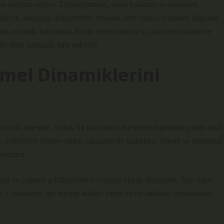
e ipuçları veriyor. Dijitalleşmenin, insan haklarını ve hukukun
ehliyeti anlayışını değiştirebilir. İnsanlar artık yalnızca fiziksel dünyada
mak zorunda kalacaklar. Bu da demek oluyor ki, taraf olma hakkı ve
erle daha karmaşık hale gelebilir.
mel Dinamiklerini
ızca iki tanesidir. Ancak bu kavramlar, bireylerin toplumsal yapıyı nasıl
r. Erkeklerin çözüm odaklı yaklaşımı ile kadınların empati ve toplumsal
leştirir.
unu ve yapısını şekillendiren kavramlar olarak düşünmek, bize daha
ir. Unutmayın, her bireyin hakları vardır ve bu hakların savunulması,