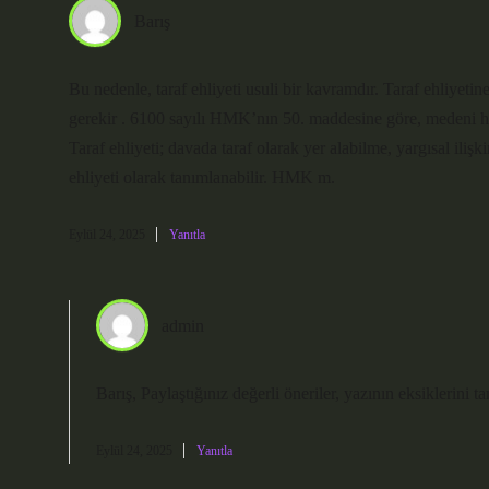
Barış
Bu nedenle, taraf ehliyeti usuli bir kavramdır. Taraf ehliyet
gerekir . 6100 sayılı HMK’nın 50. maddesine göre, medeni hakl
Taraf ehliyeti; davada taraf olarak yer alabilme, yargısal il
ehliyeti olarak tanımlanabilir. HMK m.
Eylül 24, 2025
Yanıtla
admin
Barış, Paylaştığınız değerli öneriler, yazının eksiklerini 
Eylül 24, 2025
Yanıtla