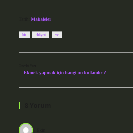
Tarih:
Makaleler
bir
ehliyeti
ve
Önceki Yazı
Ekmek yapmak için hangi un kullanılır ?
8 Yorum
Ekin