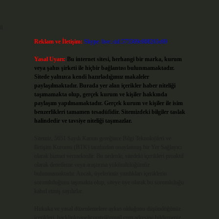
ı
Reklam ve İletişim:
Skype: live:.cid.575569c608265c69
Yasal Uyarı:
Bu internet sitesi, herhangi bir marka, kurum
veya şahıs şirketi ile hiçbir bağlantısı bulunmamaktadır.
Sitede yalnızca kendi hazırladığımız makaleler
paylaşılmaktadır. Burada yer alan içerikler haber niteliği
taşımamakta olup, gerçek kurum ve kişiler hakkında
paylaşım yapılmamaktadır. Gerçek kurum ve kişiler ile isim
benzerlikleri tamamen tesadüfidir. Sitemizdeki bilgiler taslak
halindedir ve tavsiye niteliği taşımazlar.
Sitemiz, 5651 Sayılı Kanun gereğince Bilgi Teknolojileri ve
İletişim Kurumu (BTK) tarafından onaylanmış bir Yer Sağlayıcı
olarak hizmet vermektedir. Bu nedenle, sitedeki içerikleri proaktif
olarak denetleme veya araştırma yükümlülüğümüz
bulunmamaktadır. Ancak, üyelerimiz yazdıkları içeriklerin
sorumluluğunu taşımakta olup, siteye üye olarak bu sorumluluğu
kabul etmiş sayılırlar.
Hukuka ve yasal düzenlemelere aykırı olduğunu düşündüğünüz
içerikleri,
backlinkpanelicomtr@gmail.com
adresine bildirmeniz