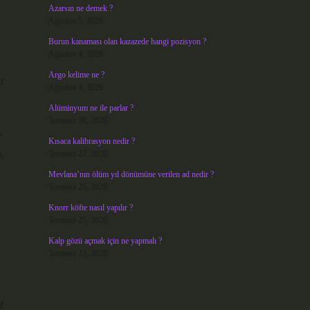
Azarsın ne demek ?
Ağustos 5, 2026
Burun kanaması olan kazazede hangi pozisyon ?
Ağustos 4, 2026
Argo kelime ne ?
r
Ağustos 4, 2026
Alüminyum ne ile parlar ?
Temmuz 30, 2026
e
Kısaca kalibrasyon nedir ?
,
Temmuz 27, 2026
Mevlana’nın ölüm yıl dönümüne verilen ad nedir ?
Temmuz 25, 2026
Knorr köfte nasıl yapılır ?
Temmuz 25, 2026
Kalp gözü açmak için ne yapmalı ?
Temmuz 23, 2026
f