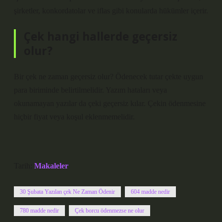
şirketler, konkordatolar ve iflas gibi konularda hükümler içerir.
Çek hangi hallerde geçersiz
olur?
Bir çek ne zaman geçersiz olur? Ödenecek tutar çekte uygun
para biriminde belirtilmelidir. Yazım hataları veya
okunamayan yazılar da çeki geçersiz kılar. Çekin ödenmesine
hiçbir fiyat veya koşul eklenmemelidir.
Tarih:
Makaleler
30 Şubata Yazılan çek Ne Zaman Ödenir
604 madde nedir
780 madde nedir
Çek borcu ödenmezse ne olur