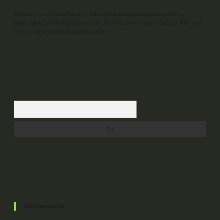
Hukuka ve yasal düzenlemelere aykırı olduğunu düşündüğünüz içerikleri,
backlinkpanelicomtr@gmail.com
adresine bildirmeniz halinde, ilgili içerikler yasal
süre içerisinde sitemizden kaldırılacaktır.
Arama
Son yorumlar