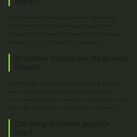
başlar?
Çek, düzenlendiği yerde tahsil edilecekse, düzenlendiği
tarihten itibaren on gün içinde muhatap bankaya ibraz
edilmelidir. Çek, düzenlendiği yerden başka bir yerde tahsil
edilecekse, bir ay içinde alıcıya ibraz edilmelidir.
30 Şubata Yazılan çek Ne Zaman
Ödenir?
Yargıtay, yakın tarihli kararlarında, çek üzerinde takvimde
olmayan bir güne ait tarih, örneğin 30 Şubat 2014 tarihi
bulunması halinde, söz konusu tarihin o ayın son günü olarak
kabul edileceğini ve geçerli olacağını hükme bağlamıştır.
Çek hangi hallerde geçersiz
olur?