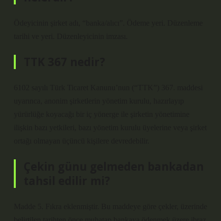
Ödeyicinin şirket adı, “banka/alıcı”. Ödeme yeri. Düzenleme
tarihi ve yeri. Düzenleyicinin imzası.
TTK 367 nedir?
6102 sayılı Türk Ticaret Kanunu’nun (“TTK”) 367. maddesi
uyarınca, anonim şirketlerin yönetim kurulu, hazırlayıp
yürürlüğe koyacağı bir iç yönerge ile şirketin yönetimine
ilişkin bazı yetkileri, bazı yönetim kurulu üyelerine veya şirket
ortağı olmayan üçüncü kişilere devredebilir.
Çekin günu gelmeden bankadan
tahsil edilir mi?
Madde 5. Fıkra eklenmiştir. Bu maddeye göre çekler, üzerinde
belirtilen tarihten önce muhatap bankaya ödenmek üzere ibraz