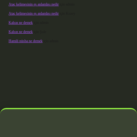
Ataç kelimesinin eş anlamlısı nedir
için
admin
Ataç kelimesinin eş anlamlısı nedir
için
Kuzey
Kalsın ne demek
için
admin
Kalsın ne demek
için
Şule
Hamili nüsha ne demek
için
admin
rabet giriş