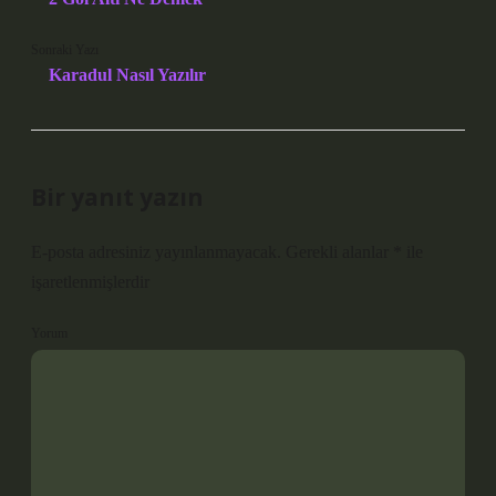
Sonraki Yazı
Karadul Nasıl Yazılır
Bir yanıt yazın
E-posta adresiniz yayınlanmayacak.
Gerekli alanlar
*
ile
işaretlenmişlerdir
Yorum