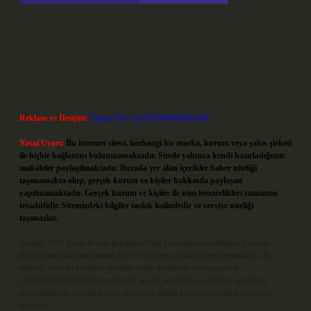
Reklam ve İletişim:
Skype: live:.cid.575569c608265c69
Yasal Uyarı:
Bu internet sitesi, herhangi bir marka, kurum veya şahıs şirketi
ile hiçbir bağlantısı bulunmamaktadır. Sitede yalnızca kendi hazırladığımız
makaleler paylaşılmaktadır. Burada yer alan içerikler haber niteliği
taşımamakta olup, gerçek kurum ve kişiler hakkında paylaşım
yapılmamaktadır. Gerçek kurum ve kişiler ile isim benzerlikleri tamamen
tesadüfidir. Sitemizdeki bilgiler taslak halindedir ve tavsiye niteliği
taşımazlar.
Sitemiz, 5651 Sayılı Kanun gereğince Bilgi Teknolojileri ve İletişim Kurumu
(BTK) tarafından onaylanmış bir Yer Sağlayıcı olarak hizmet vermektedir. Bu
nedenle, sitedeki içerikleri proaktif olarak denetleme veya araştırma
yükümlülüğümüz bulunmamaktadır. Ancak, üyelerimiz yazdıkları içeriklerin
sorumluluğunu taşımakta olup, siteye üye olarak bu sorumluluğu kabul etmiş
sayılırlar.