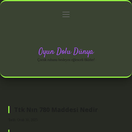
menüyü
Anasayfa
Gizlilik Politikası
Yasal Uyarı
aç
Hakkımızda
Oyun Dolu Dünya
Çocuk ruhunu besleyen eğlenceli fikirler!
Ttk Nın 780 Maddesi Nedir
Tarih: Ocak 30, 2025