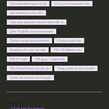
Çek hangi hallerde geçersiz olur
Çek kaç yıl sonra geçersiz olur
Çek ödenmezse ne olur 2024
Çekin günu gelmeden bankadan tahsil edilir mi
Çekte 10 günlük süre ne zaman başlar
Checkin zorunlu unsurları nelerdir
Çift imza kuralı nedir
Karşılıksız çek cezası kaç yıldır
TTK 338 bildirimi nedir
TTK 367 nedir
TTK geçici 7 madde nedir
Türk Ticaret Kanunu neyi esas alır
Yanlış yazılan çek nasıl düzeltilir
Yazılan çek düzeltme süresi kaç gün
Önceki Yazı
2 Gol Altı Ne Demek