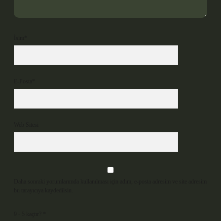
İsim*
E-Posta*
Web Sitesi
Daha sonraki yorumlarımda kullanılması için adım, e-posta adresim ve site adresim
bu tarayıcıya kaydedilsin.
9 - 5 kaçtır?
*