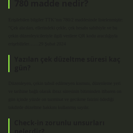
780 madde nedir?
Erişilebilen bilgiler TTK’nın 780/2 maddesinde listelenmiştir:
“Çek alıcıları, ellerindeki çekle, çek hesabı sahibiyle ve bu
çekin düzenleyicileriyle ilgili verilere QR kodu aracılığıyla
erişebilirler……29 Şubat 2024
Yazılan çek düzeltme süresi kaç
gün?
Düzenleyen, çekin tahsil edilmeyen kısmını, düzenleme yeri
ve tarihine bağlı olarak ibraz süresinin bitiminden itibaren on
gün içinde yüzde on tazminat ve gecikme faizini ödediği
takdirde düzeltme hakkını kullanmış sayılır.
Check-in zorunlu unsurları
nelerdir?