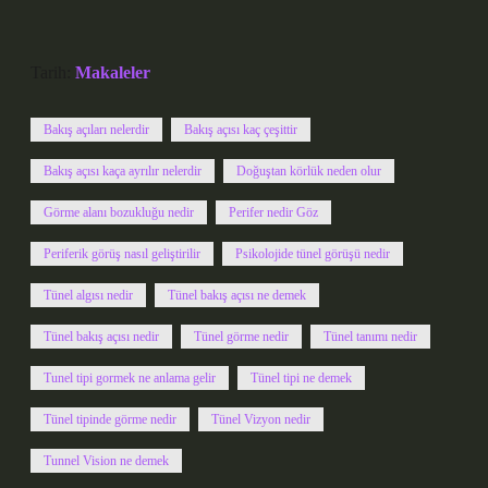
Tarih:
Makaleler
Bakış açıları nelerdir
Bakış açısı kaç çeşittir
Bakış açısı kaça ayrılır nelerdir
Doğuştan körlük neden olur
Görme alanı bozukluğu nedir
Perifer nedir Göz
Periferik görüş nasıl geliştirilir
Psikolojide tünel görüşü nedir
Tünel algısı nedir
Tünel bakış açısı ne demek
Tünel bakış açısı nedir
Tünel görme nedir
Tünel tanımı nedir
Tunel tipi gormek ne anlama gelir
Tünel tipi ne demek
Tünel tipinde görme nedir
Tünel Vizyon nedir
Tunnel Vision ne demek