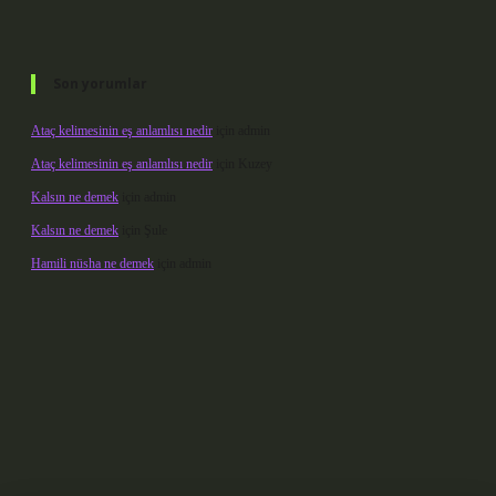
Son yorumlar
Ataç kelimesinin eş anlamlısı nedir
için
admin
Ataç kelimesinin eş anlamlısı nedir
için
Kuzey
Kalsın ne demek
için
admin
Kalsın ne demek
için
Şule
Hamili nüsha ne demek
için
admin