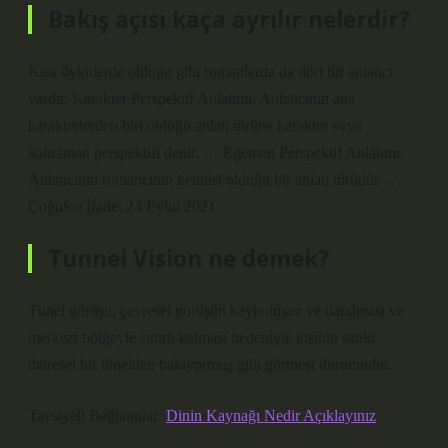
Bakış açısı kaça ayrılır nelerdir?
Kısa öykülerde olduğu gibi romanlarda da dört tür anlatıcı
vardır. Karakter Perspektif Anlatımı. Anlatıcının ana
karakterlerden biri olduğu anlatı türüne karakter veya
kahraman perspektifi denir. … Egemen Perspektif Anlatımı:
Anlatıcının romancının kendisi olduğu bir anlatı türüdür. …
Çoğulcu İfade: 24 Eylül 2021
Tunnel Vision ne demek?
Tünel görüşü, çevresel görüşün kaybolması ve daralması ve
merkezi bölgeyle sınırlı kalması nedeniyle kişinin sanki
dairesel bir tünelden bakıyormuş gibi görmesi durumudur.
Tavsiyeli Bağlantılar:
Dinin Kaynağı Nedir Açıklayınız