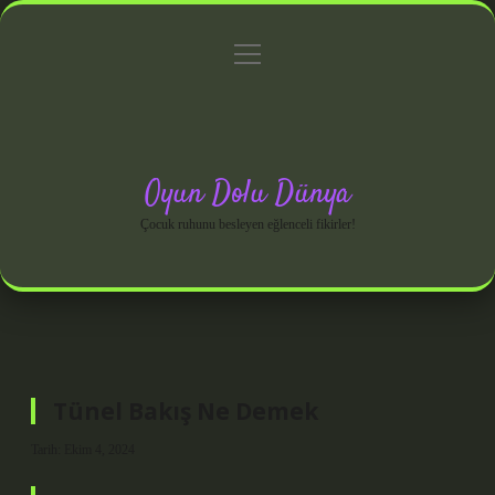
menüyü
Anasayfa
Gizlilik Politikası
Yasal Uyarı
aç
Hakkımızda
Oyun Dolu Dünya
Çocuk ruhunu besleyen eğlenceli fikirler!
Tünel Bakış Ne Demek
Tarih: Ekim 4, 2024