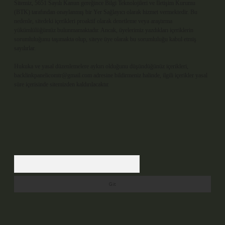
Sitemiz, 5651 Sayılı Kanun gereğince Bilgi Teknolojileri ve İletişim Kurumu
(BTK) tarafından onaylanmış bir Yer Sağlayıcı olarak hizmet vermektedir. Bu
nedenle, sitedeki içerikleri proaktif olarak denetleme veya araştırma
yükümlülüğümüz bulunmamaktadır. Ancak, üyelerimiz yazdıkları içeriklerin
sorumluluğunu taşımakta olup, siteye üye olarak bu sorumluluğu kabul etmiş
sayılırlar.
Hukuka ve yasal düzenlemelere aykırı olduğunu düşündüğünüz içerikleri,
backlinkpanelicomtr@gmail.com
adresine bildirmeniz halinde, ilgili içerikler yasal
süre içerisinde sitemizden kaldırılacaktır.
Arama