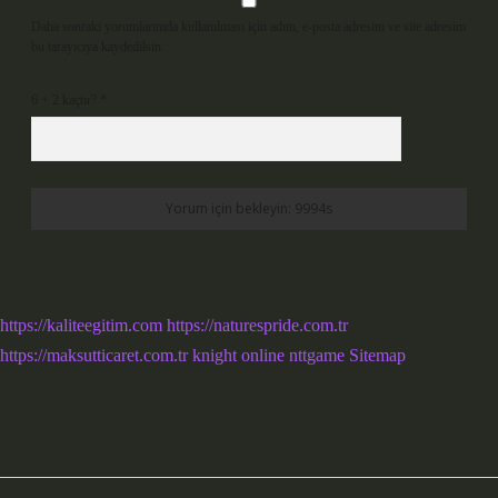
Daha sonraki yorumlarımda kullanılması için adım, e-posta adresim ve site adresim
bu tarayıcıya kaydedilsin.
6 + 2 kaçtır?
*
https://kaliteegitim.com
https://naturespride.com.tr
https://maksutticaret.com.tr
knight online
nttgame
Sitemap