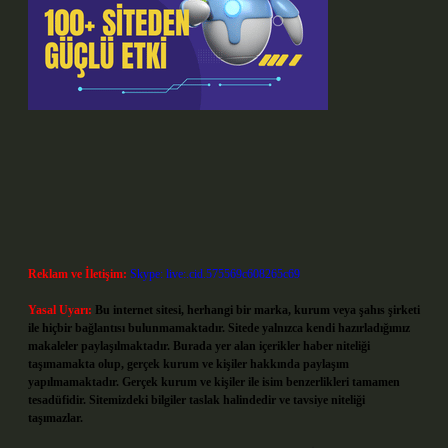
Reklam ve İletişim:
Skype: live:.cid.575569c608265c69
Yasal Uyarı:
Bu internet sitesi, herhangi bir marka, kurum veya şahıs şirketi
ile hiçbir bağlantısı bulunmamaktadır. Sitede yalnızca kendi hazırladığımız
makaleler paylaşılmaktadır. Burada yer alan içerikler haber niteliği
taşımamakta olup, gerçek kurum ve kişiler hakkında paylaşım
yapılmamaktadır. Gerçek kurum ve kişiler ile isim benzerlikleri tamamen
tesadüfidir. Sitemizdeki bilgiler taslak halindedir ve tavsiye niteliği
taşımazlar.