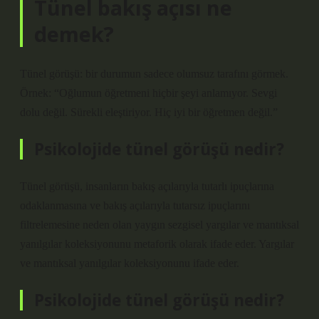
Tünel bakış açısı ne
demek?
Tünel görüşü: bir durumun sadece olumsuz tarafını görmek.
Örnek: “Oğlumun öğretmeni hiçbir şeyi anlamıyor. Sevgi
dolu değil. Sürekli eleştiriyor. Hiç iyi bir öğretmen değil.”
Psikolojide tünel görüşü nedir?
Tünel görüşü, insanların bakış açılarıyla tutarlı ipuçlarına
odaklanmasına ve bakış açılarıyla tutarsız ipuçlarını
filtrelemesine neden olan yaygın sezgisel yargılar ve mantıksal
yanılgılar koleksiyonunu metaforik olarak ifade eder. Yargılar
ve mantıksal yanılgılar koleksiyonunu ifade eder.
Psikolojide tünel görüşü nedir?