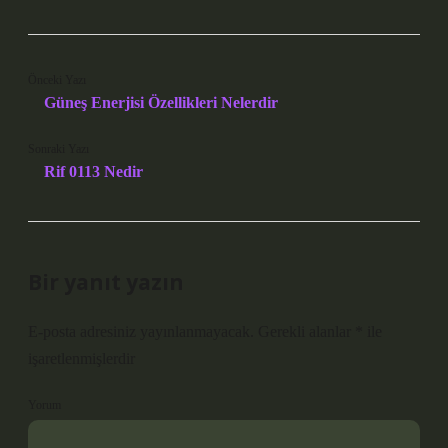
Önceki Yazı
Güneş Enerjisi Özellikleri Nelerdir
Sonraki Yazı
Rif 0113 Nedir
Bir yanıt yazın
E-posta adresiniz yayınlanmayacak.
Gerekli alanlar
*
ile
işaretlenmişlerdir
Yorum