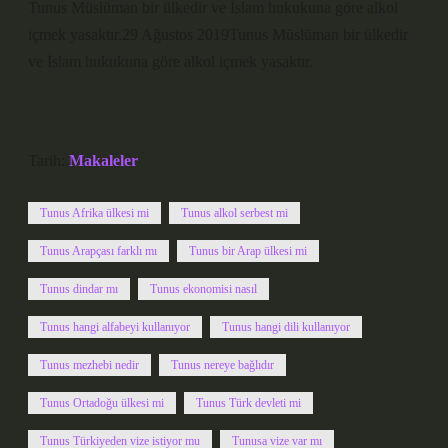
Tunus Müslüman bir ülkedir ve İslam hukukuna göre alkol
içmek yasaktır.29 Ağustos 2019Tunus Müslüman bir ülkedir
ve İslam hukukuna göre alkol içmek yasaktır.
Tarih:
Makaleler
Tunus Afrika ülkesi mi
Tunus alkol serbest mi
Tunus Arapçası farklı mı
Tunus bir Arap ülkesi mi
Tunus dindar mı
Tunus ekonomisi nasıl
Tunus hangi alfabeyi kullanıyor
Tunus hangi dili kullanıyor
Tunus mezhebi nedir
Tunus nereye bağlıdır
Tunus Ortadoğu ülkesi mi
Tunus Türk devleti mi
Tunus Türkiyeden vize istiyor mu
Tunusa vize var mı