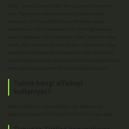
İslam, Tunus’un resmi dinidir. Pew Araştırma Merkezi’ne
göre, Tunusluların çoğu kendilerini Müslüman olarak
tanımlıyor, %58’i kendilerini Sünni Müslüman olarak
tanımlıyor ve %40’ı kendilerini hiçbir dine bağlı olmayan
sadece Müslüman olarak tanımlıyor. İslam, Tunus’un resmi
dinidir. Pew Araştırma Merkezi’ne göre, Tunusluların çoğu
kendilerini Müslüman olarak tanımlıyor, %58’i kendilerini
Sünni Müslüman olarak tanımlıyor ve %40’ı kendilerini hiçbir
dine bağlı olmayan sadece Müslüman olarak tanımlıyor.
Tunus hangi alfabeyi
kullanıyor?
Berberi dilleriYazı sistemiTifinag Latin alfabesiArap
alfabesiDil kodlarıISO 639-2berISO 639-3ber7 satır daha