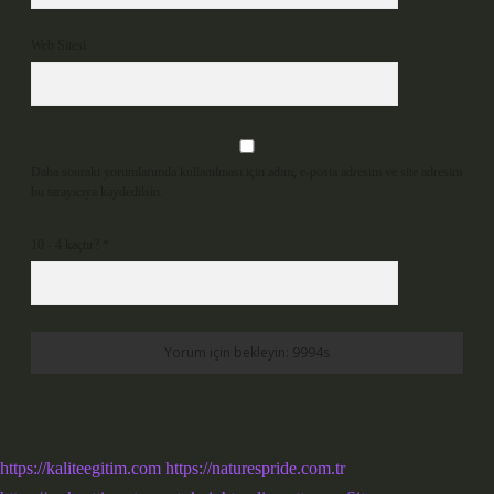
Web Sitesi
Daha sonraki yorumlarımda kullanılması için adım, e-posta adresim ve site adresim
bu tarayıcıya kaydedilsin.
10 - 4 kaçtır?
*
https://kaliteegitim.com
https://naturespride.com.tr