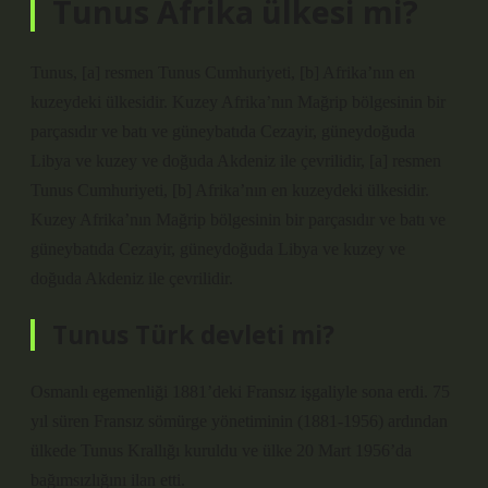
Tunus Afrika ülkesi mi?
Tunus, [a] resmen Tunus Cumhuriyeti, [b] Afrika’nın en
kuzeydeki ülkesidir. Kuzey Afrika’nın Mağrip bölgesinin bir
parçasıdır ve batı ve güneybatıda Cezayir, güneydoğuda
Libya ve kuzey ve doğuda Akdeniz ile çevrilidir, [a] resmen
Tunus Cumhuriyeti, [b] Afrika’nın en kuzeydeki ülkesidir.
Kuzey Afrika’nın Mağrip bölgesinin bir parçasıdır ve batı ve
güneybatıda Cezayir, güneydoğuda Libya ve kuzey ve
doğuda Akdeniz ile çevrilidir.
Tunus Türk devleti mi?
Osmanlı egemenliği 1881’deki Fransız işgaliyle sona erdi. 75
yıl süren Fransız sömürge yönetiminin (1881-1956) ardından
ülkede Tunus Krallığı kuruldu ve ülke 20 Mart 1956’da
bağımsızlığını ilan etti.