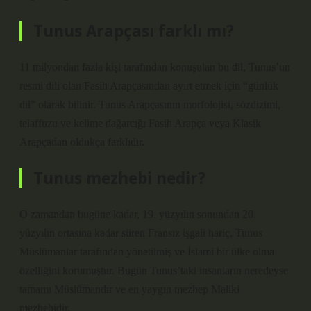
Tunus Arapçası farklı mı?
11 milyondan fazla kişi tarafından konuşulan bu dil, Tunus’un
resmi dili olan Fasih Arapçasından ayırt etmek için “günlük
dil” olarak bilinir. Tunus Arapçasının morfolojisi, sözdizimi,
telaffuzu ve kelime dağarcığı Fasih Arapça veya Klasik
Arapçadan oldukça farklıdır.
Tunus mezhebi nedir?
O zamandan bugüne kadar, 19. yüzyılın sonundan 20.
yüzyılın ortasına kadar süren Fransız işgali hariç, Tunus
Müslümanlar tarafından yönetilmiş ve İslami bir ülke olma
özelliğini korumuştur. Bugün Tunus’taki insanların neredeyse
tamamı Müslümandır ve en yaygın mezhep Maliki
mezhebidir.