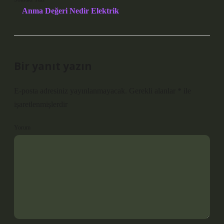
Anma Değeri Nedir Elektrik
Bir yanıt yazın
E-posta adresiniz yayınlanmayacak.
Gerekli alanlar
*
ile
işaretlenmişlerdir
Yorum