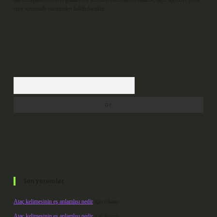
backlinkpanelicomtr@gmail.com
adresine bildirmeniz halinde, ilgili içerikler yasal
süre içerisinde sitemizden kaldırılacaktır.
Arama
Son yorumlar
Ataç kelimesinin eş anlamlısı nedir
için
admin
Ataç kelimesinin eş anlamlısı nedir
için
Kuzey