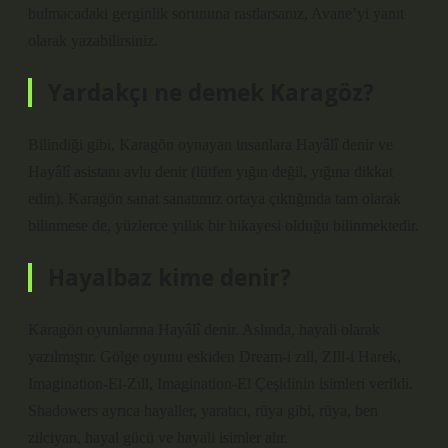
bulmacadaki gerginlik sorununa rastlarsanız, Avane’yi yanıt
olarak yazabilirsiniz.
Yardakçı ne demek Karagöz?
Bilindiği gibi, Karagön oynayan insanlara Hayâlî denir ve
Hayâlî asistanı avlu denir (lütfen yığın değil, yığına dikkat
edin). Karagön sanat sanatımız ortaya çıktığında tam olarak
bilinmese de, yüzlerce yıllık bir hikayesi olduğu bilinmektedir.
Hayalbaz kime denir?
Karagön oyunlarına Hayâlî denir. Aslında, hayali olarak
yazılmıştır. Gölge oyunu eskiden Dream-i zıll, ZIll-i Harek,
Imagination-El-Zıll, Imagination-El Çeşidinin isimleri verildi.
Shadowers ayrıca hayaller, yaratıcı, rüya gibi, rüya, ben
zilciyan, hayal gücü ve hayali isimler alır.