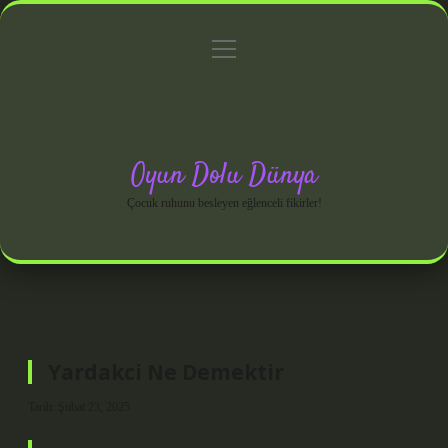
menüyü
Anasayfa
Gizlilik Politikası
Yasal Uyarı
aç
Hakkımızda
Oyun Dolu Dünya
Çocuk ruhunu besleyen eğlenceli fikirler!
Yardakci Ne Demektir
Tarih: Şubat 23, 2025