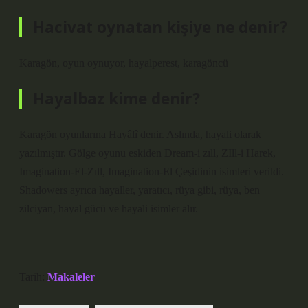
Hacivat oynatan kişiye ne denir?
Karagön, oyun oynuyor, hayalperest, karagöncü
Hayalbaz kime denir?
Karagön oyunlarına Hayâlî denir. Aslında, hayali olarak
yazılmıştır. Gölge oyunu eskiden Dream-i zıll, ZIll-i Harek,
Imagination-El-Zıll, Imagination-El Çeşidinin isimleri verildi.
Shadowers ayrıca hayaller, yaratıcı, rüya gibi, rüya, ben
zilciyan, hayal gücü ve hayali isimler alır.
Tarih:
Makaleler