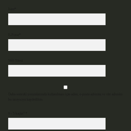
İsim*
E-Posta*
Web Sitesi
Daha sonraki yorumlarımda kullanılması için adım, e-posta adresim ve site adresim
bu tarayıcıya kaydedilsin.
9 - 5 kaçtır?
*