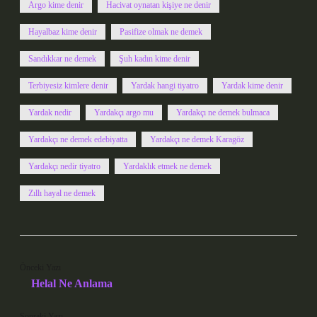
Argo kime denir
Hacivat oynatan kişiye ne denir
Hayalbaz kime denir
Pasifize olmak ne demek
Sandıkkar ne demek
Şuh kadın kime denir
Terbiyesiz kimlere denir
Yardak hangi tiyatro
Yardak kime denir
Yardak nedir
Yardakçı argo mu
Yardakçı ne demek bulmaca
Yardakçı ne demek edebiyatta
Yardakçı ne demek Karagöz
Yardakçı nedir tiyatro
Yardaklık etmek ne demek
Zıllı hayal ne demek
Önceki Yazı
Helal Ne Anlama
Sonraki Yazı