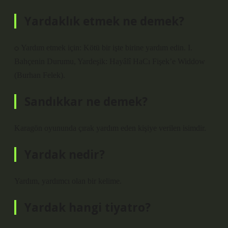
Yardaklık etmek ne demek?
ѻ Yardım etmek için: Kötü bir işte birine yardım edin. I.
Bahçenin Durumu, Yardeşik: Hayâlî HaCı Fişek’e Widdow
(Burhan Felek).
Sandıkkar ne demek?
Karagön oyununda çırak yardım eden kişiye verilen isimdir.
Yardak nedir?
Yardım, yardımcı olan bir kelime.
Yardak hangi tiyatro?