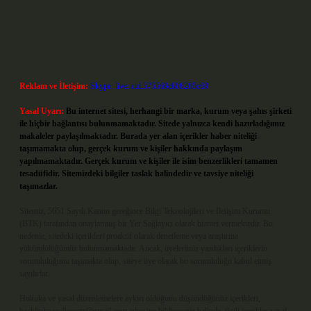
Reklam ve İletişim:
Skype: live:.cid.575569c608265c69
Yasal Uyarı:
Bu internet sitesi, herhangi bir marka, kurum veya şahıs şirketi
ile hiçbir bağlantısı bulunmamaktadır. Sitede yalnızca kendi hazırladığımız
makaleler paylaşılmaktadır. Burada yer alan içerikler haber niteliği
taşımamakta olup, gerçek kurum ve kişiler hakkında paylaşım
yapılmamaktadır. Gerçek kurum ve kişiler ile isim benzerlikleri tamamen
tesadüfidir. Sitemizdeki bilgiler taslak halindedir ve tavsiye niteliği
taşımazlar.
Sitemiz, 5651 Sayılı Kanun gereğince Bilgi Teknolojileri ve İletişim Kurumu
(BTK) tarafından onaylanmış bir Yer Sağlayıcı olarak hizmet vermektedir. Bu
nedenle, sitedeki içerikleri proaktif olarak denetleme veya araştırma
yükümlülüğümüz bulunmamaktadır. Ancak, üyelerimiz yazdıkları içeriklerin
sorumluluğunu taşımakta olup, siteye üye olarak bu sorumluluğu kabul etmiş
sayılırlar.
Hukuka ve yasal düzenlemelere aykırı olduğunu düşündüğünüz içerikleri,