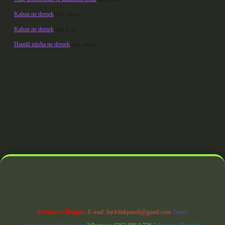
Kalsın ne demek
için
admin
Kalsın ne demek
için
Şule
Hamili nüsha ne demek
için
admin
doperabet giriş
Reklam ve İletişim:
E-mail:
backlinkpaneli@gmail.com
Teams: