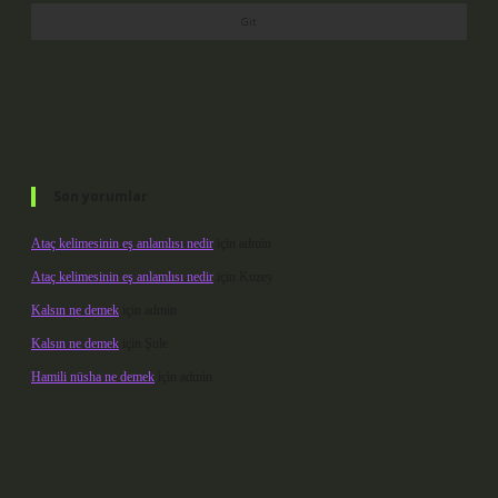
Son yorumlar
Ataç kelimesinin eş anlamlısı nedir
için
admin
Ataç kelimesinin eş anlamlısı nedir
için
Kuzey
Kalsın ne demek
için
admin
Kalsın ne demek
için
Şule
Hamili nüsha ne demek
için
admin