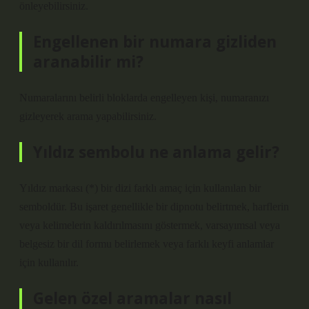
önleyebilirsiniz.
Engellenen bir numara gizliden
aranabilir mi?
Numaralarını belirli bloklarda engelleyen kişi, numaranızı
gizleyerek arama yapabilirsiniz.
Yıldız sembolu ne anlama gelir?
Yıldız markası (*) bir dizi farklı amaç için kullanılan bir
semboldür. Bu işaret genellikle bir dipnotu belirtmek, harflerin
veya kelimelerin kaldırılmasını göstermek, varsayımsal veya
belgesiz bir dil formu belirlemek veya farklı keyfi anlamlar
için kullanılır.
Gelen özel aramalar nasıl