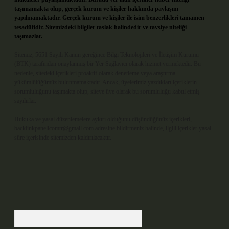
taşımamakta olup, gerçek kurum ve kişiler hakkında paylaşım
yapılmamaktadır. Gerçek kurum ve kişiler ile isim benzerlikleri tamamen
tesadüfidir. Sitemizdeki bilgiler taslak halindedir ve tavsiye niteliği
taşımazlar.
Sitemiz, 5651 Sayılı Kanun gereğince Bilgi Teknolojileri ve İletişim Kurumu
(BTK) tarafından onaylanmış bir Yer Sağlayıcı olarak hizmet vermektedir. Bu
nedenle, sitedeki içerikleri proaktif olarak denetleme veya araştırma
yükümlülüğümüz bulunmamaktadır. Ancak, üyelerimiz yazdıkları içeriklerin
sorumluluğunu taşımakta olup, siteye üye olarak bu sorumluluğu kabul etmiş
sayılırlar.
Hukuka ve yasal düzenlemelere aykırı olduğunu düşündüğünüz içerikleri,
backlinkpanelicomtr@gmail.com
adresine bildirmeniz halinde, ilgili içerikler yasal
süre içerisinde sitemizden kaldırılacaktır.
Arama