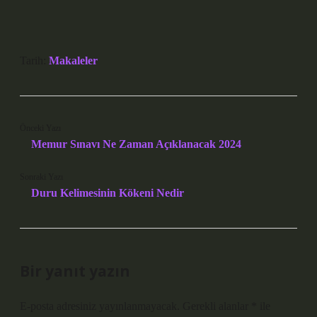
Tarih:
Makaleler
Önceki Yazı
Memur Sınavı Ne Zaman Açıklanacak 2024
Sonraki Yazı
Duru Kelimesinin Kökeni Nedir
Bir yanıt yazın
E-posta adresiniz yayınlanmayacak.
Gerekli alanlar
*
ile