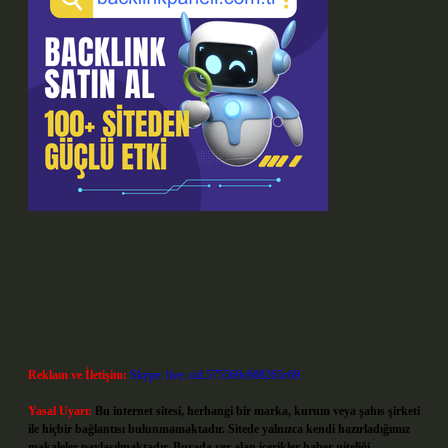
Reklam ve İletişim:
Skype: live:.cid.575569c608265c69
Yasal Uyarı:
Bu internet sitesi, herhangi bir marka, kurum veya şahıs şirketi
ile hiçbir bağlantısı bulunmamaktadır. Sitede yalnızca kendi hazırladığımız
makaleler paylaşılmaktadır. Burada yer alan içerikler haber niteliği