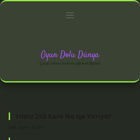
menüyü
Anasayfa
Gizlilik Politikası
Yasal Uyarı
aç
Hakkımızda
Oyun Dolu Dünya
Çocuk ruhunu besleyen eğlenceli fikirler!
Yıldız 253 Kare Ne Işe Yarıyor
Tarih: Ağustos 23, 2025