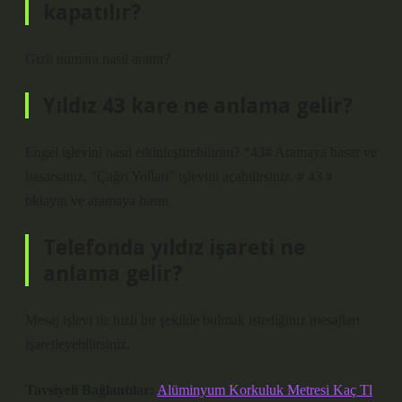
kapatılır?
Gizli numara nasıl aranır?
Yıldız 43 kare ne anlama gelir?
Engel işlevini nasıl etkinleştirebilirim? *43# Aramaya basar ve
basarsanız, “Çağrı Yolları” işlevini açabilirsiniz. # 43 #
tıklayın ve aramaya basın.
Telefonda yıldız işareti ne
anlama gelir?
Mesaj işlevi ile hızlı bir şekilde bulmak istediğiniz mesajları
işaretleyebilirsiniz.
Tavsiyeli Bağlantılar:
Alüminyum Korkuluk Metresi Kaç Tl