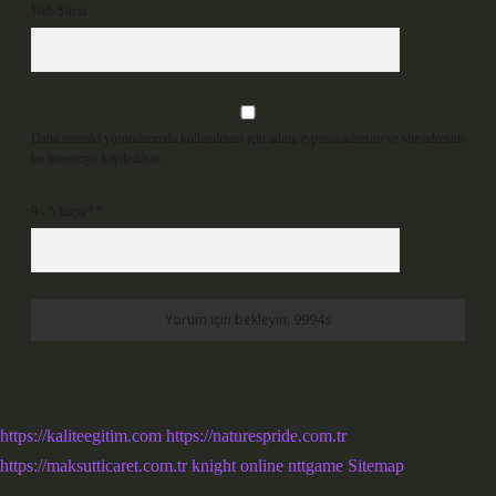
Web Sitesi
Daha sonraki yorumlarımda kullanılması için adım, e-posta adresim ve site adresim
bu tarayıcıya kaydedilsin.
9 - 5 kaçtır?
*
https://kaliteegitim.com
https://naturespride.com.tr
https://maksutticaret.com.tr
knight online
nttgame
Sitemap