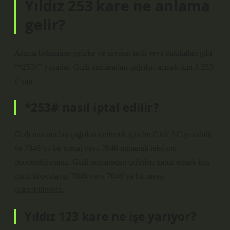
Yıldız 253 kare ne anlama
gelir?
Arama bölümüne gelirler ve savaşın üstü veya dakikaları gibi
“*253#” yazarlar. Gizli numaradan çağrıları açmak için # 253
# yap.
*253# nasıl iptal edilir?
Gizli numaradan çağrıları önlemek için bir Gizli AC yazabilir
ve 7046’ya bir mesaj veya 7046 numaralı telefonu
gönderebilirsiniz. Gizli numaradan çağrıları kabul etmek için
günü kopyalayıp 7046 veya 7046’ya bir mesaj
çağırabilirsiniz.
Yıldız 123 kare ne işe yarıyor?