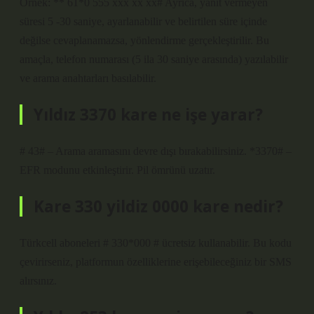
Örnek: ** 61*0 555 xxx xx xx# Ayrıca, yanıt vermeyen
süresi 5 -30 saniye, ayarlanabilir ve belirtilen süre içinde
değilse cevaplanamazsa, yönlendirme gerçekleştirilir. Bu
amaçla, telefon numarası (5 ila 30 saniye arasında) yazılabilir
ve arama anahtarları basılabilir.
Yıldız 3370 kare ne işe yarar?
# 43# – Arama aramasını devre dışı bırakabilirsiniz. *3370# –
EFR modunu etkinleştirir. Pil ömrünü uzatır.
Kare 330 yildiz 0000 kare nedir?
Türkcell aboneleri # 330*000 # ücretsiz kullanabilir. Bu kodu
çevirirseniz, platformun özelliklerine erişebileceğiniz bir SMS
alırsınız.