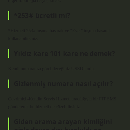
diğer röportajla başa çıkmak.
*253# ücretli mi?
*Hizmeti 253# tuşuna basarak ve “Evet” tuşuna basarak
kullanabilirsiniz.
Yıldız kare 101 kare ne demek?
Kendi numaranızı görebileceğiniz USSD kodu.
Gizlenmiş numara nasıl açılır?
Çevrimiçi -Kendin Servis Hizmeti aracılığıyla bir FIT SMS
göndererek bu hizmeti de çözebilirsiniz.
Giden arama arayan kimliğini