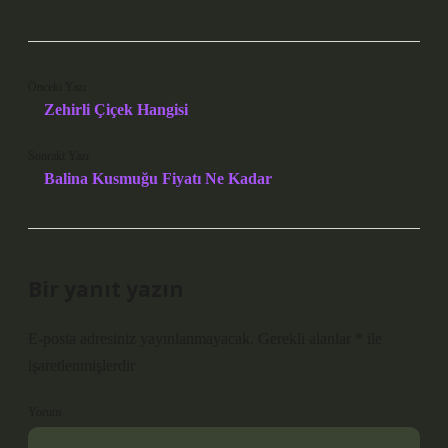
Önceki Yazı
Zehirli Çiçek Hangisi
Sonraki Yazı
Balina Kusmuğu Fiyatı Ne Kadar
Bir yanıt yazın
E-posta adresiniz yayınlanmayacak.
Gerekli alanlar
*
ile
işaretlenmişlerdir
Yorum