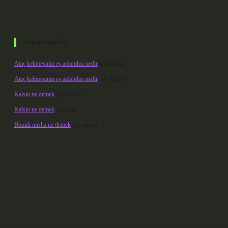
Son yorumlar
Ataç kelimesinin eş anlamlısı nedir
için
admin
Ataç kelimesinin eş anlamlısı nedir
için
Kuzey
Kalsın ne demek
için
admin
Kalsın ne demek
için
Şule
Hamili nüsha ne demek
için
admin