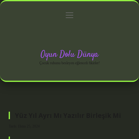
menüyü
Anasayfa
Gizlilik Politikası
Yasal Uyarı
aç
Hakkımızda
Oyun Dolu Dünya
Çocuk ruhunu besleyen eğlenceli fikirler!
Yüz Yıl Ayrı Mı Yazılır Birleşik Mi
Tarih: Ekim 25, 2024