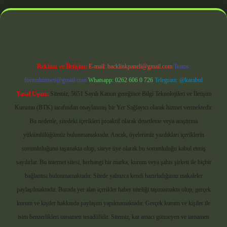
perabet giriş
Reklam ve İletişim:
E-mail:
backlinkpaneli@gmail.com
Teams:
forumhizmeti@gmail.com
Whatsapp: 0262 606 0 726
Telegram: @karabul
Yasal Uyarı:
Sitemiz, 5651 Sayılı Kanun gereğince Bilgi Teknolojileri ve İletişim
Kurumu (BTK) tarafından onaylanmış bir Yer Sağlayıcı olarak hizmet vermektedir.
Bu nedenle, sitedeki içerikleri proaktif olarak denetleme veya araştırma
yükümlülüğümüz bulunmamaktadır. Ancak, üyelerimiz yazdıkları içeriklerin
sorumluluğunu taşımakta olup, siteye üye olarak bu sorumluluğu kabul etmiş
sayılırlar. Bu internet sitesi, herhangi bir marka, kurum veya şahıs şirketi ile hiçbir
bağlantısı bulunmamaktadır. Sitede yalnızca kendi hazırladığımız makaleler
paylaşılmaktadır. Burada yer alan içerikler haber niteliği taşımamakta olup, gerçek
kurum ve kişiler hakkında paylaşım yapılmamaktadır. Gerçek kurum ve kişiler ile
isim benzerlikleri tamamen tesadüfidir. Sitemiz, kar amacı gütmeyen ve tamamen