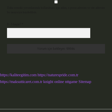
Daha sonraki yorumlarımda kullanılması için adım, e-posta adresim ve site adresim
bu tarayıcıya kaydedilsin.
9 - 5 kaçtır?
*
https://kaliteegitim.com
https://naturespride.com.tr
https://maksutticaret.com.tr
knight online
nttgame
Sitemap