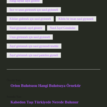
Hangi taytlar zayıf gösterir
İnce ve uzun görünmek için nasıl giyinmeli
Kiloları gizlemek için nasıl giyinmeli
Kilolu bir insan nasıl giyinmeli
Nasıl giyinmek zayıf gösterir
Nasıl Zayıf Gözukulur
Uzun görünmek için nasıl giyinmeli
Zayıf görünmek için nasıl giyinmeli tesettür
Zayıf görünmek için nasıl pantolon giymeli
Önceki Yazı
Orion Bulutsusu Hangi Bulutsuya Örnektir
Sonraki Yazı
Kalsedon Taşı Türkiyede Nerede Bulunur