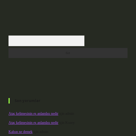
Arama
Son yorumlar
Ataç kelimesinin eş anlamlısı nedir
için
admin
Ataç kelimesinin eş anlamlısı nedir
için
Kuzey
Kalsın ne demek
için
admin