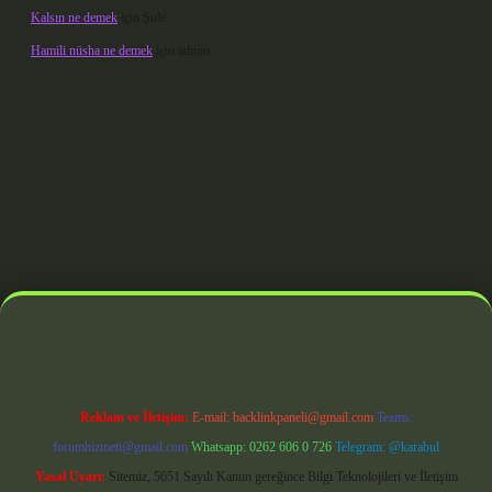
Kalsın ne demek
için
Şule
Hamili nüsha ne demek
için
admin
erabet giriş
Reklam ve İletişim:
E-mail:
backlinkpaneli@gmail.com
Teams:
forumhizmeti@gmail.com
Whatsapp: 0262 606 0 726
Telegram: @karabul
Yasal Uyarı:
Sitemiz, 5651 Sayılı Kanun gereğince Bilgi Teknolojileri ve İletişim