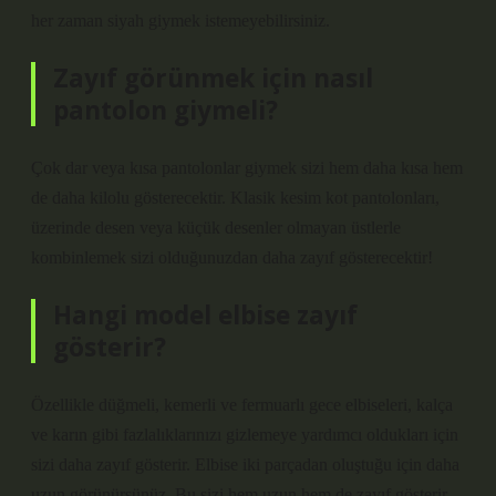
her zaman siyah giymek istemeyebilirsiniz.
Zayıf görünmek için nasıl
pantolon giymeli?
Çok dar veya kısa pantolonlar giymek sizi hem daha kısa hem
de daha kilolu gösterecektir. Klasik kesim kot pantolonları,
üzerinde desen veya küçük desenler olmayan üstlerle
kombinlemek sizi olduğunuzdan daha zayıf gösterecektir!
Hangi model elbise zayıf
gösterir?
Özellikle düğmeli, kemerli ve fermuarlı gece elbiseleri, kalça
ve karın gibi fazlalıklarınızı gizlemeye yardımcı oldukları için
sizi daha zayıf gösterir. Elbise iki parçadan oluştuğu için daha
uzun görünürsünüz. Bu sizi hem uzun hem de zayıf gösterir.