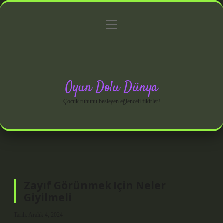
menüyü
Anasayfa
Gizlilik Politikası
Yasal Uyarı
aç
Hakkımızda
Oyun Dolu Dünya
Çocuk ruhunu besleyen eğlenceli fikirler!
Zayıf Görünmek Için Neler
Giyilmeli
Tarih: Aralık 4, 2024