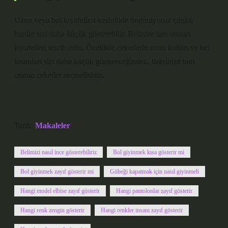
Uzun veya bol kıyafetleri kesinlikle önermiyoruz çünkü
bunlar sizi daha küçük gösterebilir. Belinize tam oturan
kıyafetleri tercih edin. Özellikle ceketlerin uzun kolları ve bel
kısımları sizi daha küçük göstereceğinden, üzerinize tam
oturan ceketler seçmelisiniz.
Tarih:
Makaleler
Belimizi nasıl ince gösterebiliriz
Bol giyinmek kısa gösterir mi
Bol giyinmek zayıf gösterir mi
Göbeği kapatmak için nasıl giyinmeli
Hangi model elbise zayıf gösterir
Hangi pantolonlar zayıf gösterir
Hangi renk zengin gösterir
Hangi renkler insanı zayıf gösterir