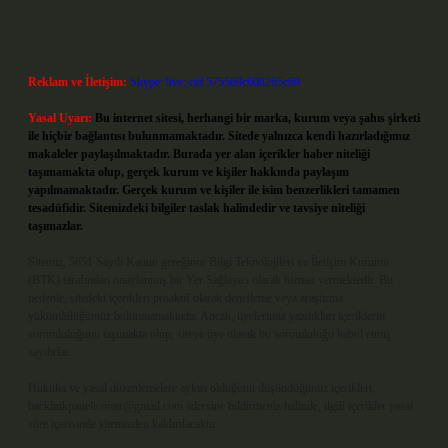
Reklam ve İletişim:
Skype: live:.cid.575569c608265c69
Yasal Uyarı:
Bu internet sitesi, herhangi bir marka, kurum veya şahıs şirketi
ile hiçbir bağlantısı bulunmamaktadır. Sitede yalnızca kendi hazırladığımız
makaleler paylaşılmaktadır. Burada yer alan içerikler haber niteliği
taşımamakta olup, gerçek kurum ve kişiler hakkında paylaşım
yapılmamaktadır. Gerçek kurum ve kişiler ile isim benzerlikleri tamamen
tesadüfidir. Sitemizdeki bilgiler taslak halindedir ve tavsiye niteliği
taşımazlar.
Sitemiz, 5651 Sayılı Kanun gereğince Bilgi Teknolojileri ve İletişim Kurumu
(BTK) tarafından onaylanmış bir Yer Sağlayıcı olarak hizmet vermektedir. Bu
nedenle, sitedeki içerikleri proaktif olarak denetleme veya araştırma
yükümlülüğümüz bulunmamaktadır. Ancak, üyelerimiz yazdıkları içeriklerin
sorumluluğunu taşımakta olup, siteye üye olarak bu sorumluluğu kabul etmiş
sayılırlar.
Hukuka ve yasal düzenlemelere aykırı olduğunu düşündüğünüz içerikleri,
backlinkpanelicomtr@gmail.com
adresine bildirmeniz halinde, ilgili içerikler yasal
süre içerisinde sitemizden kaldırılacaktır.