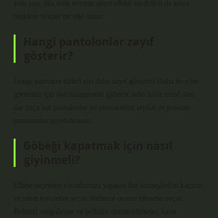
yanı sıra, düz renk tesettür abiye elbise modelleri de koyu
renklere benzer bir etki sunar.
Hangi pantolonlar zayıf
gösterir?
Hangi pantolon türleri sizi daha zayıf gösterir? Daha ince bir
görünüm için son zamanlarda giderek daha fazla trend olan
dar paça kot pantolonlar ve pantolonlar, taytlar ve palazzo
pantolonlar giyebilirsiniz.
Göbeği kapatmak için nasıl
giyinmeli?
Elbise seçerken vücudunuza yapışan dar kumaşlardan kaçının
ve rahat kıyafetler seçin. Belinize oturan elbiseler seçin.
Belinizi vurgulayan ve belinize oturan elbiseler, karın