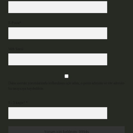
E-Posta*
Web Sitesi
Daha sonraki yorumlarımda kullanılması için adım, e-posta adresim ve site adresim
bu tarayıcıya kaydedilsin.
9 - 5 kaçtır?
*