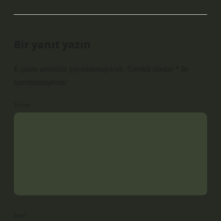
Bir yanıt yazın
E-posta adresiniz yayınlanmayacak.
Gerekli alanlar
*
ile
işaretlenmişlerdir
Yorum
İsim*