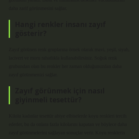
daha zarif görünmesini sağlar.
Hangi renkler insanı zayıf
gösterir?
Zayıf görünen renk gruplarına örnek olarak mavi, yeşil, siyah,
lacivert ve moru rahatlıkla kullanabilirsiniz. Soğuk renk
grubundan olan bu renkler her zaman olduğunuzdan daha
zayıf görünmenizi sağlar.
Zayıf görünmek için nasıl
giyinmeli tesettür?
Kilolu kadınlar tesettür abiye elbiselerde koyu renkleri tercih
ederler, bu da onlara fazla kilolarını kapatan ve böylece daha
zayıf görünmelerini sağlayan sonuçlar verir. Koyu renklerin