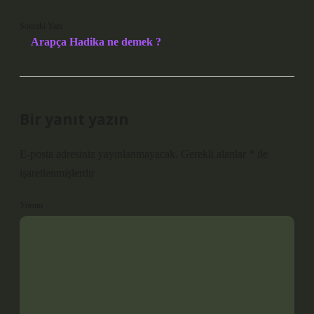
Sonraki Yazı
Arapça Hadika ne demek ?
Bir yanıt yazın
E-posta adresiniz yayınlanmayacak.
Gerekli alanlar
*
ile
işaretlenmişlerdir
Yorum