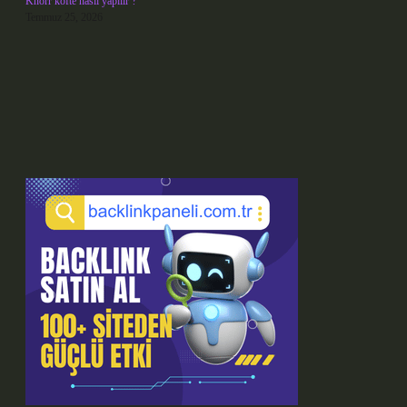
Knorr köfte nasıl yapılır ?
Temmuz 25, 2026