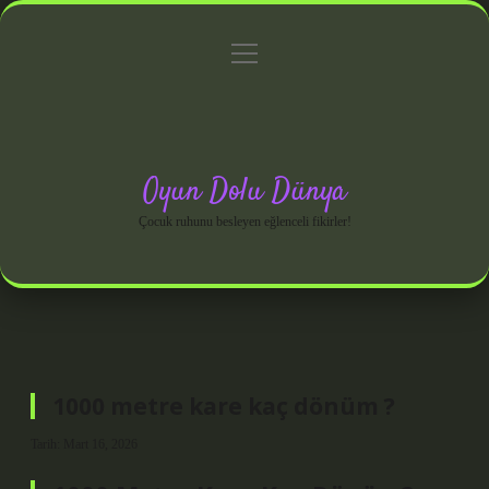
menüyü
Anasayfa
Gizlilik Politikası
Yasal Uyarı
aç
Hakkımızda
Oyun Dolu Dünya
Çocuk ruhunu besleyen eğlenceli fikirler!
1000 metre kare kaç dönüm ?
Tarih: Mart 16, 2026