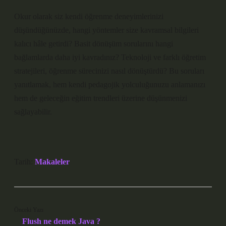
Okur olarak siz kendi öğrenme deneyimlerinizi
düşündüğünüzde, hangi yöntemler size kavramsal bilgileri
kalıcı hâle getirdi? Basit dönüşüm sorularını hangi
bağlamlarda daha iyi kavradınız? Teknoloji ve farklı öğretim
stratejileri, öğrenme sürecinizi nasıl dönüştürdü? Bu soruları
yanıtlamak, hem kendi pedagojik yolculuğunuzu anlamanızı
hem de geleceğin eğitim trendleri üzerine düşünmenizi
sağlayabilir.
Tarih:
Makaleler
Önceki Yazı
Flush ne demek Java ?