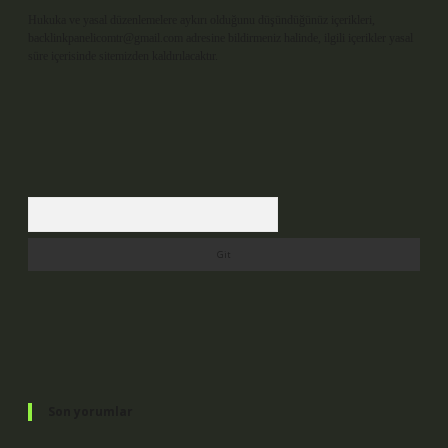
Hukuka ve yasal düzenlemelere aykırı olduğunu düşündüğünüz içerikleri,
backlinkpanelicomtr@gmail.com
adresine bildirmeniz halinde, ilgili içerikler yasal
süre içerisinde sitemizden kaldırılacaktır.
Arama
Son yorumlar