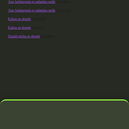
Ataç kelimesinin eş anlamlısı nedir
için
admin
Ataç kelimesinin eş anlamlısı nedir
için
Kuzey
Kalsın ne demek
için
admin
Kalsın ne demek
için
Şule
Hamili nüsha ne demek
için
admin
operabet giriş