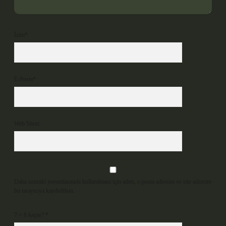
İsim*
E-Posta*
Web Sitesi
Daha sonraki yorumlarımda kullanılması için adım, e-posta adresim ve site adresim
bu tarayıcıya kaydedilsin.
7 + 8 kaçtır?
*