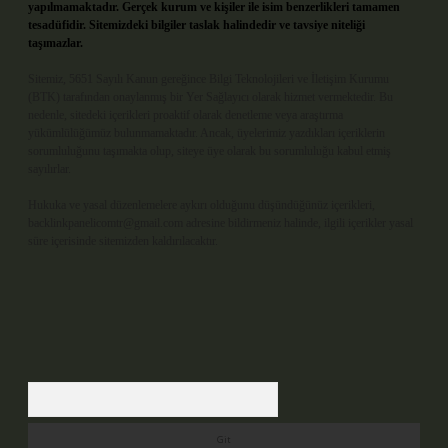
yapılmamaktadır. Gerçek kurum ve kişiler ile isim benzerlikleri tamamen
tesadüfidir. Sitemizdeki bilgiler taslak halindedir ve tavsiye niteliği
taşımazlar.
Sitemiz, 5651 Sayılı Kanun gereğince Bilgi Teknolojileri ve İletişim Kurumu
(BTK) tarafından onaylanmış bir Yer Sağlayıcı olarak hizmet vermektedir. Bu
nedenle, sitedeki içerikleri proaktif olarak denetleme veya araştırma
yükümlülüğümüz bulunmamaktadır. Ancak, üyelerimiz yazdıkları içeriklerin
sorumluluğunu taşımakta olup, siteye üye olarak bu sorumluluğu kabul etmiş
sayılırlar.
Hukuka ve yasal düzenlemelere aykırı olduğunu düşündüğünüz içerikleri,
backlinkpanelicomtr@gmail.com
adresine bildirmeniz halinde, ilgili içerikler yasal
süre içerisinde sitemizden kaldırılacaktır.
Arama