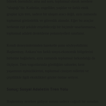
bilmek önemlidir; ama asıl soru, toplumsal olarak nerelere
“ulaştığı”dır. Kadınlar, engelliler, yaşlılar ve farklı etnik
gruplar için tren, sadece bir ulaşım aracı değil, aynı zamanda
toplumsal görünürlük ve güvenlik alanıdır. Eğer bu araçlar
herkesin eşit şekilde erişebileceği bir biçimde tasarlanmazsa,
toplumsal adaleti destekleme potansiyelleri sınırlanır.
Kendi deneyimlerimden hareketle şunu söyleyebilirim:
Başkentray, Ankara’nın farklı sosyo-ekonomik bölgelerini
birbirine bağlarken, aynı zamanda toplumsal farkındalığı da
ölçüyor. Tren vagonlarında gördüğüm sahneler, kent
yaşamının eşitsizliklerini, toplumsal cinsiyet rollerini ve
çeşitlilikle ilgili eksiklikleri gözler önüne seriyor.
Sonuç: Sosyal Adaletin Tren Yolu
Başkentray nerelere gidiyor sorusu sadece coğrafi bir sorudan