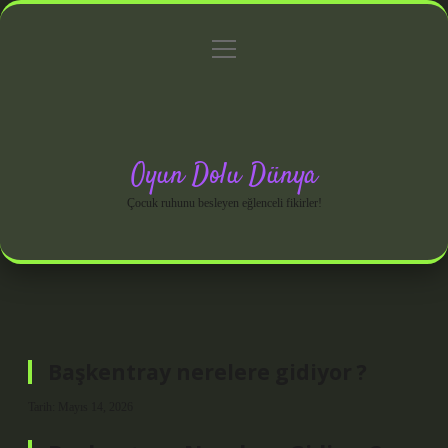
menüyü
Anasayfa
Gizlilik Politikası
Yasal Uyarı
aç
Hakkımızda
Oyun Dolu Dünya
Çocuk ruhunu besleyen eğlenceli fikirler!
Başkentray nerelere gidiyor ?
Tarih: Mayıs 14, 2026