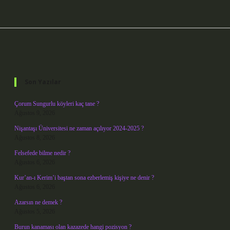
Sidebar
Son Yazılar
Çorum Sungurlu köyleri kaç tane ?
Ağustos 9, 2026
Nişantaşı Üniversitesi ne zaman açılıyor 2024-2025 ?
Ağustos 8, 2026
Felsefede bilme nedir ?
Ağustos 6, 2026
Kur’an-ı Kerim’i baştan sona ezberlemiş kişiye ne denir ?
Ağustos 6, 2026
Azarsın ne demek ?
Ağustos 5, 2026
Burun kanaması olan kazazede hangi pozisyon ?