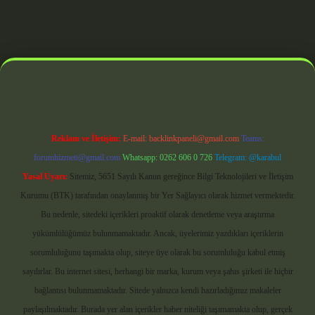
ndoperabet giriş
Reklam ve İletişim:
E-mail:
backlinkpaneli@gmail.com
Teams:
forumhizmeti@gmail.com
Whatsapp: 0262 606 0 726
Telegram: @karabul
Yasal Uyarı:
Sitemiz, 5651 Sayılı Kanun gereğince Bilgi Teknolojileri ve İletişim
Kurumu (BTK) tarafından onaylanmış bir Yer Sağlayıcı olarak hizmet vermektedir.
Bu nedenle, sitedeki içerikleri proaktif olarak denetleme veya araştırma
yükümlülüğümüz bulunmamaktadır. Ancak, üyelerimiz yazdıkları içeriklerin
sorumluluğunu taşımakta olup, siteye üye olarak bu sorumluluğu kabul etmiş
sayılırlar. Bu internet sitesi, herhangi bir marka, kurum veya şahıs şirketi ile hiçbir
bağlantısı bulunmamaktadır. Sitede yalnızca kendi hazırladığımız makaleler
paylaşılmaktadır. Burada yer alan içerikler haber niteliği taşımamakta olup, gerçek