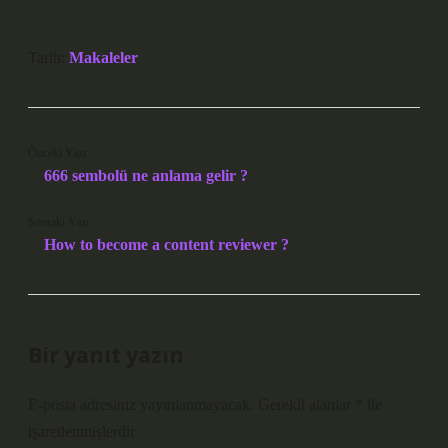
Tarih:
Makaleler
Önceki Yazı
666 sembolü ne anlama gelir ?
Sonraki Yazı
How to become a content reviewer ?
Bir yanıt yazın
E-posta adresiniz yayınlanmayacak.
Gerekli alanlar
*
ile
işaretlenmişlerdir