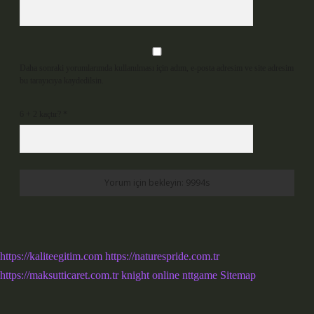
Daha sonraki yorumlarımda kullanılması için adım, e-posta adresim ve site adresim
bu tarayıcıya kaydedilsin.
6 + 2 kaçtır?
*
https://kaliteegitim.com
https://naturespride.com.tr
https://maksutticaret.com.tr
knight online
nttgame
Sitemap