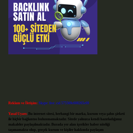
Reklam ve İletişim:
Skype: live:.cid.575569c608265c69
Yasal Uyarı:
Bu internet sitesi, herhangi bir marka, kurum veya şahıs şirketi
ile hiçbir bağlantısı bulunmamaktadır. Sitede yalnızca kendi hazırladığımız
makaleler paylaşılmaktadır. Burada yer alan içerikler haber niteliği
taşımamakta olup, gerçek kurum ve kişiler hakkında paylaşım