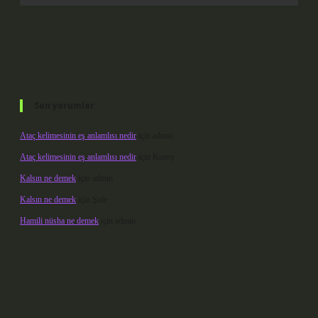
Son yorumlar
Ataç kelimesinin eş anlamlısı nedir
için
admin
Ataç kelimesinin eş anlamlısı nedir
için
Kuzey
Kalsın ne demek
için
admin
Kalsın ne demek
için
Şule
Hamili nüsha ne demek
için
admin