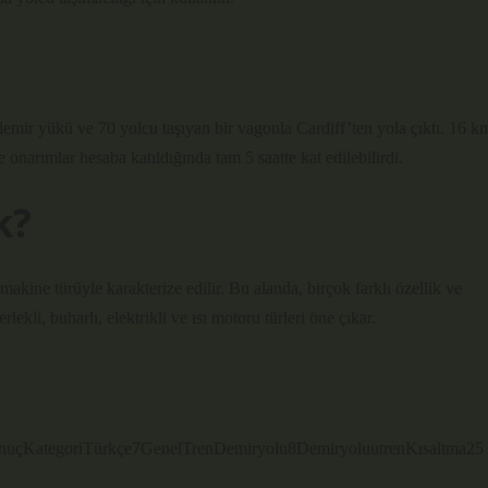
emir yükü ve 70 yolcu taşıyan bir vagonla Cardiff’ten yola çıktı. 16 k
narımlar hesaba katıldığında tam 5 saatte kat edilebilirdi.
k?
akine türüyle karakterize edilir. Bu alanda, birçok farklı özellik ve
lekli, buharlı, elektrikli ve ısı motoru türleri öne çıkar.
12 sonuçKategoriTürkçe7GenelTrenDemiryolu8DemiryoluutrenKısaltma25