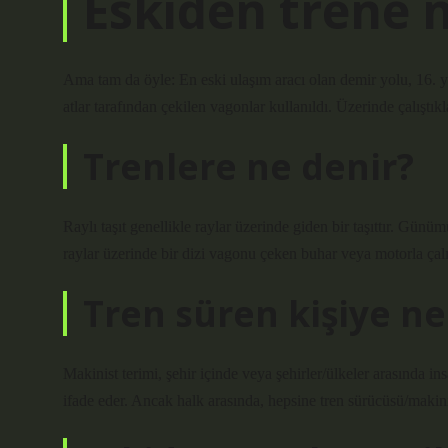
Eskiden trene 
Ama tam da öyle: En eski ulaşım aracı olan demir yolu, 16. y
atlar tarafından çekilen vagonlar kullanıldı. Üzerinde çalıştık
Trenlere ne denir?
Raylı taşıt genellikle raylar üzerinde giden bir taşıttır. Gün
raylar üzerinde bir dizi vagonu çeken buhar veya motorla çalış
Tren süren kişiye ne
Makinist terimi, şehir içinde veya şehirler/ülkeler arasında in
ifade eder. Ancak halk arasında, hepsine tren sürücüsü/makini