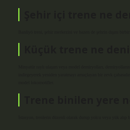
Şehir içi trene ne de
Banliyö treni, şehir merkezini ve bazen de şehrin dışını birbi
Küçük trene ne deni
Minyatür raylı ulaşım veya model demiryolları, demiryollarını ve
indirgeyerek yeniden yaratmayı amaçlayan bir zevk çabasıdı
model lokomotifler.
Trene binilen yere n
İstasyon, trenlerin düzenli olarak durup yolcu veya yük alıp bı