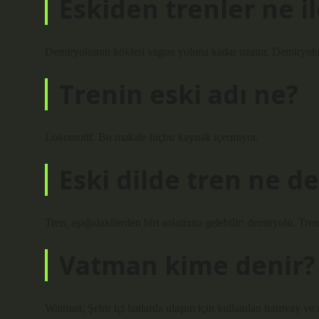
Eskiden trenler ne il
Demiryolunun kökleri vagon yoluna kadar uzanır. Demiryolu rayl
Trenin eski adı ne?
Lokomotif. Bu makale hiçbir kaynak içermiyor.
Eski dilde tren ne 
Tren, aşağıdakilerden biri anlamına gelebilir: demiryolu. Tren
Vatman kime denir?
Watman; Şehir içi hatlarda ulaşım için kullanılan tramvay ve m