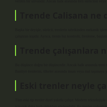
verilen bir unvandır. Ancak halk arasında tren sürücüsü veya 
Trende Calisana ne 
Başka bir deyişle, sürücü, trenlerin tahrikinden mekanik işle
çalıştıran kişidir. Ayrıca, trenin hız kontrolü, frenleme, başla
Trende çalışanlara n
Bu düşünce doğru bir düşüncedir. Ancak halk arasında treni s
Banliyö trenlerini, ülkeler arasında insan veya mal taşımaya yar
Eski trenler neyle çal
Tüm eski tip trenler dizel yakıtla çalışır. Modern teknolojiyle ü
için çok daha hızlı oldukları söylenebilir. Bu trenler çoğunlukl