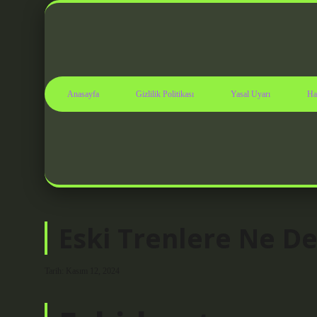
Anasayfa
Gizlilik Politikası
Yasal Uyarı
Ha
Eski Trenlere Ne De
Tarih: Kasım 12, 2024