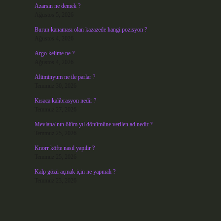
Azarsın ne demek ?
Ağustos 5, 2026
Burun kanaması olan kazazede hangi pozisyon ?
Ağustos 4, 2026
Argo kelime ne ?
Ağustos 4, 2026
Alüminyum ne ile parlar ?
Temmuz 30, 2026
Kısaca kalibrasyon nedir ?
Temmuz 27, 2026
Mevlana’nın ölüm yıl dönümüne verilen ad nedir ?
Temmuz 25, 2026
Knorr köfte nasıl yapılır ?
Temmuz 25, 2026
Kalp gözü açmak için ne yapmalı ?
Temmuz 23, 2026