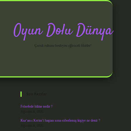
Oyun Dolu Dünya
Çocuk ruhunu besleyen eğlenceli fikirler!
Sidebar
grandoperabet 
Son Yazılar
Felsefede bilme nedir ?
Ağustos 6, 2026
Kur’an-ı Kerim’i baştan sona ezberlemiş kişiye ne denir ?
Ağustos 6, 2026