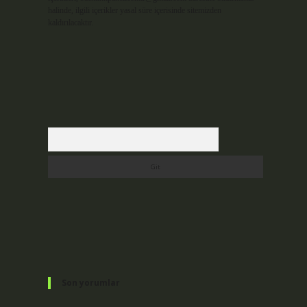
halinde, ilgili içerikler yasal süre içerisinde sitemizden
kaldırılacaktır.
Arama
.
Son yorumlar