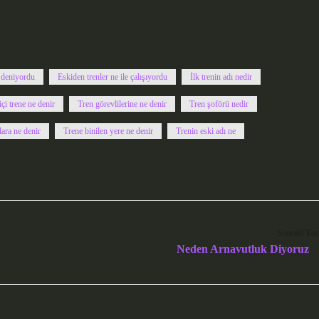
 deniyordu
Eskiden trenler ne ile çalışıyordu
İlk trenin adı nedir
içi trene ne denir
Tren görevlilerine ne denir
Tren şoförü nedir
lara ne denir
Trene binilen yere ne denir
Trenin eski adı ne
Sonraki Yaz
Neden Arnavutluk Diyoruz