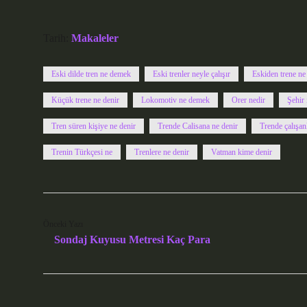
Tarih:
Makaleler
Eski dilde tren ne demek
Eski trenler neyle çalışır
Eskiden trene ne
Küçük trene ne denir
Lokomotiv ne demek
Orer nedir
Şehir 
Tren süren kişiye ne denir
Trende Calisana ne denir
Trende çalışan
Trenin Türkçesi ne
Trenlere ne denir
Vatman kime denir
Önceki Yazı
Sondaj Kuyusu Metresi Kaç Para