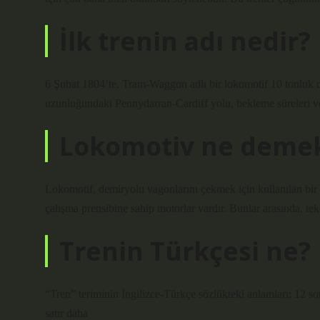
İlk trenin adı nedir?
6 Şubat 1804’te, Tram-Waggon adlı bir lokomotif 10 tonluk d
uzunluğundaki Pennydarran-Cardiff yolu, bekleme süreleri ve o
Lokomotiv ne deme
Lokomotif, demiryolu vagonlarını çekmek için kullanılan bir m
çalışma prensibine sahip motorlar vardır. Bunlar arasında, teker
Trenin Türkçesi ne?
“Tren” teriminin İngilizce-Türkçe sözlükteki anlamları: 
satır daha