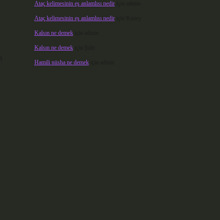
Ataç kelimesinin eş anlamlısı nedir
için
admin
Ataç kelimesinin eş anlamlısı nedir
için
Kuzey
Kalsın ne demek
için
admin
Kalsın ne demek
için
Şule
m
Hamili nüsha ne demek
için
admin