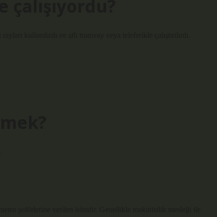
e çalışıyordu?
arı kullanılırdı ve atlı tramvay veya teleferikle çalıştırılırdı.
demek?
.
etro şoförlerine verilen isimdir. Genellikle makinistlik mesleği ile