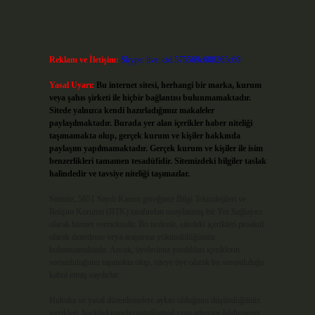
Reklam ve İletişim:
Skype: live:.cid.575569c608265c69
Yasal Uyarı:
Bu internet sitesi, herhangi bir marka, kurum
veya şahıs şirketi ile hiçbir bağlantısı bulunmamaktadır.
Sitede yalnızca kendi hazırladığımız makaleler
paylaşılmaktadır. Burada yer alan içerikler haber niteliği
taşımamakta olup, gerçek kurum ve kişiler hakkında
paylaşım yapılmamaktadır. Gerçek kurum ve kişiler ile isim
benzerlikleri tamamen tesadüfidir. Sitemizdeki bilgiler taslak
halindedir ve tavsiye niteliği taşımazlar.
Sitemiz, 5651 Sayılı Kanun gereğince Bilgi Teknolojileri ve
İletişim Kurumu (BTK) tarafından onaylanmış bir Yer Sağlayıcı
olarak hizmet vermektedir. Bu nedenle, sitedeki içerikleri proaktif
olarak denetleme veya araştırma yükümlülüğümüz
bulunmamaktadır. Ancak, üyelerimiz yazdıkları içeriklerin
sorumluluğunu taşımakta olup, siteye üye olarak bu sorumluluğu
kabul etmiş sayılırlar.
Hukuka ve yasal düzenlemelere aykırı olduğunu düşündüğünüz
içerikleri,
backlinkpanelicomtr@gmail.com
adresine bildirmeniz