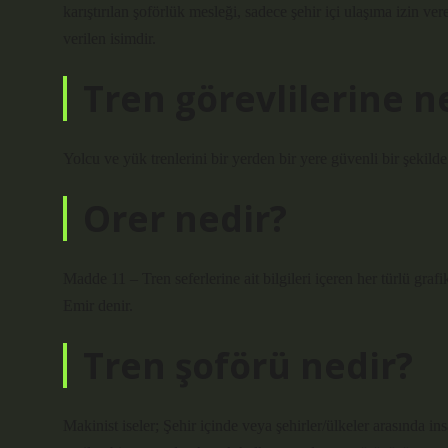
karıştırılan şoförlük mesleği, sadece şehir içi ulaşıma izin v
verilen isimdir.
Tren görevlilerine n
Yolcu ve yük trenlerini bir yerden bir yere güvenli bir şekilde
Orer nedir?
Madde 11 – Tren seferlerine ait bilgileri içeren her türlü grafi
Emir denir.
Tren şoförü nedir?
Makinist iseler; Şehir içinde veya şehirler/ülkeler arasında in