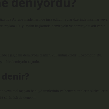
ne deniyordu?
üzyılda Avrupa madenlerinde inşa edildi; raylar üzerinde insanlar veya
ları raylara 19. yüzyılın başlarında demir yolu ve demir yolu adı verildi.
ümüzde aşağıdaki demiryolu taşıtları kullanılmaktadır: Lokomotif: Bu,
an bir demiryolu taşıtıdır.
 denir?
san veya mal taşıyan banliyö trenlerinin ve benzeri trenlerin sürücülerini
st sürücüsü de denebilir.