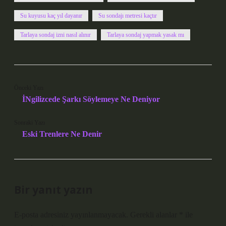
Su kuyusu kaç yıl dayanır
Su sondajı metresi kaçtır
Tarlaya sondaj izni nasıl alınır
Tarlaya sondaj yapmak yasak mı
Önceki Yazı
İNgilizcede Şarkı Söylemeye Ne Deniyor
Sonraki Yazı
Eski Trenlere Ne Denir
Bir yanıt yazın
E-posta adresiniz yayınlanmayacak.
Gerekli alanlar
*
ile