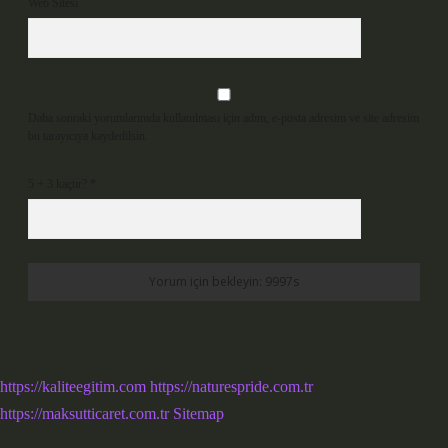
Web Sitesi
Daha sonraki yorumlarımda kullanılması için adım, e-posta adresim ve site adresim
bu tarayıcıya kaydedilsin.
5 + 3 kaçtır?
*
https://kaliteegitim.com
https://naturespride.com.tr
https://maksutticaret.com.tr
Sitemap