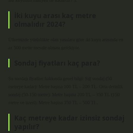
Bir kuyunun maliyeti ne kadardır? 3.
İki kuyu arası kaç metre
olmalıdır 2024?
Ülkemizde yürürlükte olan yasalara göre iki kuyu arasında en
az 500 metre mesafe olması gerekiyor.
Sondaj fiyatları kaç para?
Su sondajı fiyatları hakkında genel bilgi: Sığ sondaj (50
metreye kadar): Metre başına 100 TL – 200 TL. Orta derinlik
sondaj (50-150 metre): Metre başına 200 TL – 350 TL (150
metre ve üzeri): Metre başına 350 TL – 500 TL.
Kaç metreye kadar izinsiz sondaj
yapılır?