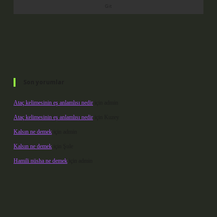
Son yorumlar
Ataç kelimesinin eş anlamlısı nedir
için
admin
Ataç kelimesinin eş anlamlısı nedir
için
Kuzey
Kalsın ne demek
için
admin
Kalsın ne demek
için
Şule
Hamili nüsha ne demek
için
admin