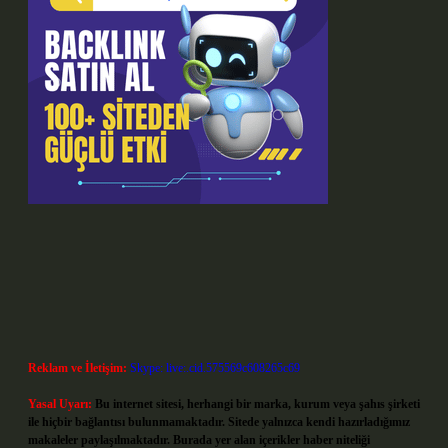
Reklam ve İletişim:
Skype: live:.cid.575569c608265c69
Yasal Uyarı:
Bu internet sitesi, herhangi bir marka, kurum veya şahıs şirketi
ile hiçbir bağlantısı bulunmamaktadır. Sitede yalnızca kendi hazırladığımız
makaleler paylaşılmaktadır. Burada yer alan içerikler haber niteliği