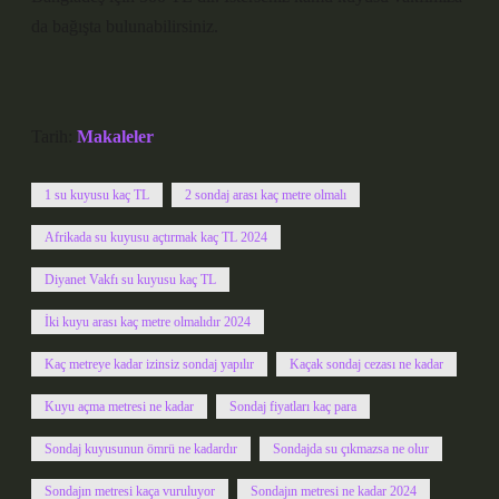
da bağışta bulunabilirsiniz.
Tarih:
Makaleler
1 su kuyusu kaç TL
2 sondaj arası kaç metre olmalı
Afrikada su kuyusu açtırmak kaç TL 2024
Diyanet Vakfı su kuyusu kaç TL
İki kuyu arası kaç metre olmalıdır 2024
Kaç metreye kadar izinsiz sondaj yapılır
Kaçak sondaj cezası ne kadar
Kuyu açma metresi ne kadar
Sondaj fiyatları kaç para
Sondaj kuyusunun ömrü ne kadardır
Sondajda su çıkmazsa ne olur
Sondajın metresi kaça vuruluyor
Sondajın metresi ne kadar 2024