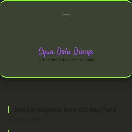
menüyü
Anasayfa
Gizlilik Politikası
Yasal Uyarı
aç
Hakkımızda
Oyun Dolu Dünya
Çocuk ruhunu besleyen eğlenceli fikirler!
Sondaj Kuyusu Metresi Kaç Para
Tarih: Kasım 12, 2024