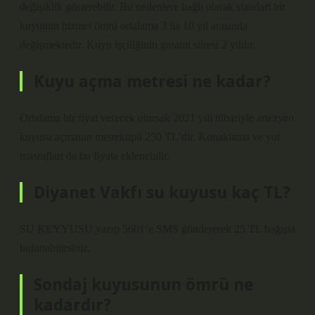
değişiklik gösterebilir. Bu nedenlere bağlı olarak standart bir
kuyunun hizmet ömrü ortalama 3 ila 10 yıl arasında
değişmektedir. Kuyu işçiliğinin garanti süresi 2 yıldır.
Kuyu açma metresi ne kadar?
Ortalama bir fiyat verecek olursak 2021 yılı itibariyle artezyen
kuyusu açmanın metreküpü 250 TL’dir. Konaklama ve yol
masrafları da bu fiyata eklenebilir.
Diyanet Vakfı su kuyusu kaç TL?
SU KEYYUSU yazıp 5601’e SMS göndererek 25 TL bağışta
bulunabilirsiniz.
Sondaj kuyusunun ömrü ne
kadardır?