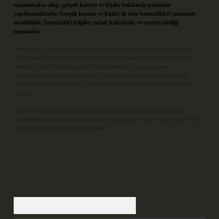
taşımamakta olup, gerçek kurum ve kişiler hakkında paylaşım
yapılmamaktadır. Gerçek kurum ve kişiler ile isim benzerlikleri tamamen
tesadüfidir. Sitemizdeki bilgiler taslak halindedir ve tavsiye niteliği
taşımazlar.
Sitemiz, 5651 Sayılı Kanun gereğince Bilgi Teknolojileri ve İletişim Kurumu
(BTK) tarafından onaylanmış bir Yer Sağlayıcı olarak hizmet vermektedir. Bu
nedenle, sitedeki içerikleri proaktif olarak denetleme veya araştırma
yükümlülüğümüz bulunmamaktadır. Ancak, üyelerimiz yazdıkları içeriklerin
sorumluluğunu taşımakta olup, siteye üye olarak bu sorumluluğu kabul etmiş
sayılırlar.
Hukuka ve yasal düzenlemelere aykırı olduğunu düşündüğünüz içerikleri,
backlinkpanelicomtr@gmail.com
adresine bildirmeniz halinde, ilgili içerikler yasal
süre içerisinde sitemizden kaldırılacaktır.
Arama