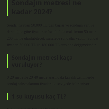
Sondajın metresi ne
kadar 2024?
Sondaj fiyatları 50.000 TL’den başlar ve sondajın yeri ve
derinliğine göre fiyat artar. İstanbul’da maksimum 50 metre.
200 mt. ile ulaşılabilecek mesafede sondajlar yapılır. Sondaj
fiyatları 50.000 TL ile 180.000 TL arasında değişmektedir.
Sondajın metresi kaça
vuruluyor?
0-20 metre ile 20-40 metre arasındaki kayalık zeminlerde
sondaj çalışmalarının fiyatları iki seviyede belirleniyor.
1 su kuyusu kaç TL?