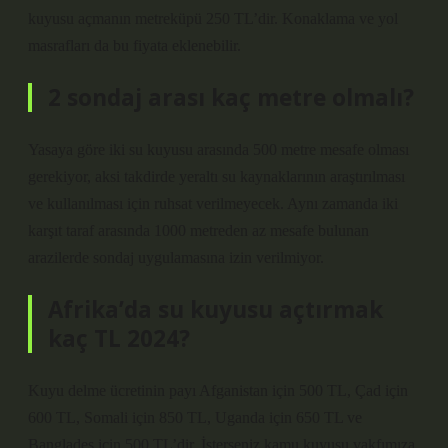
kuyusu açmanın metreküpü 250 TL’dir. Konaklama ve yol
masrafları da bu fiyata eklenebilir.
2 sondaj arası kaç metre olmalı?
Yasaya göre iki su kuyusu arasında 500 metre mesafe olması
gerekiyor, aksi takdirde yeraltı su kaynaklarının araştırılması
ve kullanılması için ruhsat verilmeyecek. Aynı zamanda iki
karşıt taraf arasında 1000 metreden az mesafe bulunan
arazilerde sondaj uygulamasına izin verilmiyor.
Afrika’da su kuyusu açtırmak
kaç TL 2024?
Kuyu delme ücretinin payı Afganistan için 500 TL, Çad için
600 TL, Somali için 850 TL, Uganda için 650 TL ve
Bangladeş için 500 TL’dir. İsterseniz kamu kuyusu vakfımıza