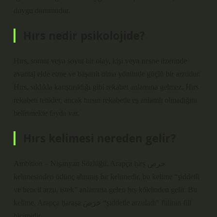
duygu durumudur.
Hırs nedir psikolojide?
Hırs, somut veya soyut bir olay, kişi veya nesne üzerinde
avantaj elde etme ve başarılı olma yönünde güçlü bir arzudur.
Hırs, sıklıkla karıştırıldığı gibi rekabet anlamına gelmez. Hırs
rekabeti tetikler, ancak hırsın rekabetle eş anlamlı olmadığını
belirtmekte fayda var.
Hırs kelimesi nereden gelir?
Ambition – Nişanyan Sözlüğü. Arapça ḥirṣ حرص
kelimesinden ödünç alınmış bir kelimedir, bu kelime “şiddetli
ve bencil arzu, istek” anlamına gelen ḥrṣ kökünden gelir. Bu
kelime, Arapça ḥaraṣa حَرَصَ “şiddetle arzuladı” fiilinin fiil
biçimidir.