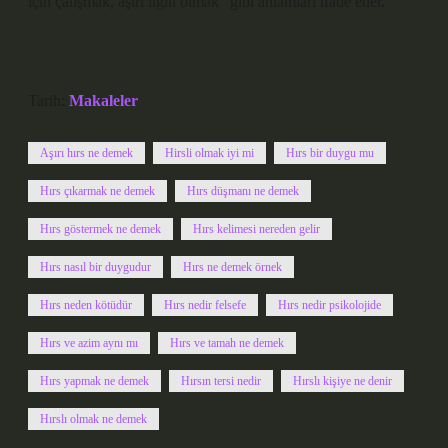
için çalışmak, aşırı ilgili olmak” gibi anlamları ifade eder.
Tarih:
Makaleler
Aşırı hırs ne demek
Hirsli olmak iyi mi
Hırs bir duygu mu
Hırs çıkarmak ne demek
Hırs düşmanı ne demek
Hırs göstermek ne demek
Hırs kelimesi nereden gelir
Hırs nasıl bir duygudur
Hırs ne demek örnek
Hırs neden kötüdür
Hırs nedir felsefe
Hırs nedir psikolojide
Hırs ve azim aynı mı
Hırs ve tamah ne demek
Hırs yapmak ne demek
Hırsın tersi nedir
Hırslı kişiye ne denir
Hırslı olmak ne demek