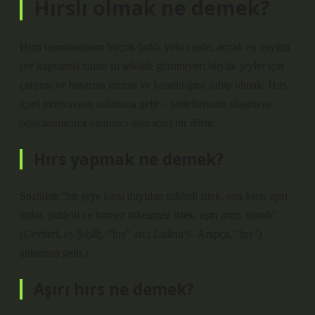
Hırslı olmak ne demek?
Hırsı tanımlamanın birçok farklı yolu vardır, ancak en yaygın
(ve kapsamlı) tanım şu şekilde görünüyor: büyük şeyler için
çalışma ve başarma arzusu ve kararlılığına sahip olmak. Hırs,
içsel motivasyon anlamına gelir – hedeflerinize ulaşmaya
odaklanmanıza yardımcı olan içsel bir dürtü.
Hırs yapmak ne demek?
Sözlükte “bir şeye karşı duyulan şiddetli istek, ona karşı aşırı
tutku, şiddetli ve bitmez tükenmez istek, aşırı arzu, tamah”
(Cevherî, eṣ-Ṣıḥâḥ, “ḥrṣ” art.; Lisânü’l-ʿArapça, “ḥrṣ”)
anlamına gelir.)
Aşırı hırs ne demek?