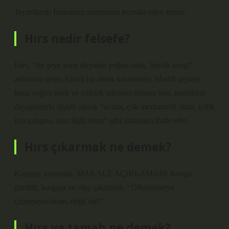
Tecavüzcü: İnsanların namusuna tecavüz eden kimse.
Hırs nedir felsefe?
Hırs, “bir şeye karşı duyulan yoğun istek, büyük sevgi”
anlamına gelen İslami bir ahlak kavramıdır. Maddi şeylere
karşı yoğun istek ve yüksek talepleri anlatan hırs, insanların
duygularıyla ilişkili olarak “acıma, çok merhametli olma, iyilik
için çalışma, aşırı ilgili olma” gibi anlamları ifade eder.
Hırs çıkarmak ne demek?
Kargaşa yaratmak, MAKALE AÇIKLAMASI: Kavga,
gürültü, kargaşa ve olay çıkarmak. “Öfkelenmeye
çalışmayacaksın, değil mi?”
Hırs ve tamah ne demek?