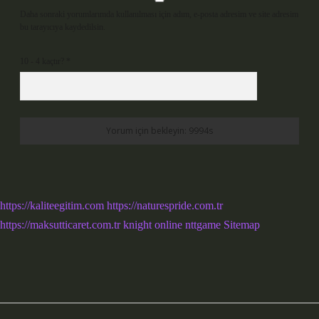
Daha sonraki yorumlarımda kullanılması için adım, e-posta adresim ve site adresim
bu tarayıcıya kaydedilsin.
10 - 4 kaçtır?
*
https://kaliteegitim.com
https://naturespride.com.tr
https://maksutticaret.com.tr
knight online
nttgame
Sitemap