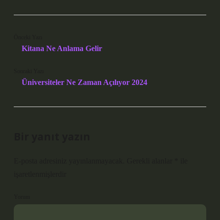
Önceki Yazı
Kitana Ne Anlama Gelir
Sonraki Yazı
Üniversiteler Ne Zaman Açılıyor 2024
Bir yanıt yazın
E-posta adresiniz yayınlanmayacak.
Gerekli alanlar
*
ile
işaretlenmişlerdir
Yorum