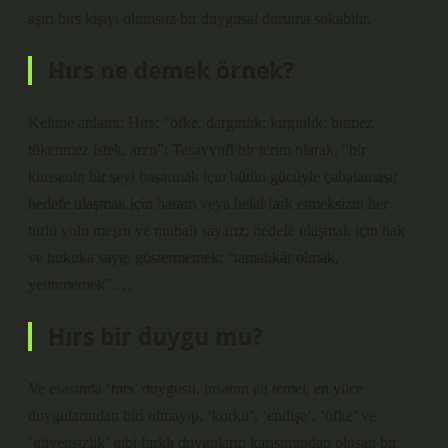
aşırı hırs kişiyi olumsuz bir duygusal duruma sokabilir.
Hırs ne demek örnek?
Kelime anlamı: Hırs; “öfke, dargınlık; kırgınlık; bitmez
tükenmez istek, arzu”; Tasavvufî bir terim olarak, “bir
kimsenin bir şeyi başarmak için bütün gücüyle çabalaması;
hedefe ulaşmak için haram veya helal fark etmeksizin her
türlü yolu meşru ve mubah sayarız; hedefe ulaşmak için hak
ve hukuka saygı göstermemek; “tamahkâr olmak,
yetinmemek”,…
Hırs bir duygu mu?
Ve esasında ‘hırs’ duygusu, insanın en temel, en yüce
duygularından biri olmayıp, ‘korku’, ‘endişe’, ‘öfke’ ve
‘güvensizlik’ gibi farklı duyguların karışımından oluşan bir