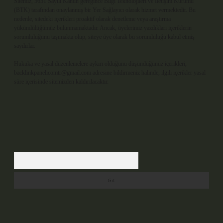
Sitemiz, 5651 Sayılı Kanun gereğince Bilgi Teknolojileri ve İletişim Kurumu
(BTK) tarafından onaylanmış bir Yer Sağlayıcı olarak hizmet vermektedir. Bu
nedenle, sitedeki içerikleri proaktif olarak denetleme veya araştırma
yükümlülüğümüz bulunmamaktadır. Ancak, üyelerimiz yazdıkları içeriklerin
sorumluluğunu taşımakta olup, siteye üye olarak bu sorumluluğu kabul etmiş
sayılırlar.
Hukuka ve yasal düzenlemelere aykırı olduğunu düşündüğünüz içerikleri,
backlinkpanelicomtr@gmail.com
adresine bildirmeniz halinde, ilgili içerikler yasal
süre içerisinde sitemizden kaldırılacaktır.
Arama