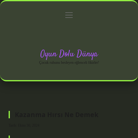
menüyü
Anasayfa
Gizlilik Politikası
Yasal Uyarı
aç
Hakkımızda
Oyun Dolu Dünya
Çocuk ruhunu besleyen eğlenceli fikirler!
Kazanma Hırsı Ne Demek
Tarih: Ekim 30, 2024