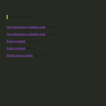
Son yorumlar
Ataç kelimesinin eş anlamlısı nedir
için
admin
Ataç kelimesinin eş anlamlısı nedir
için
Kuzey
Kalsın ne demek
için
admin
Kalsın ne demek
için
Şule
Hamili nüsha ne demek
için
admin