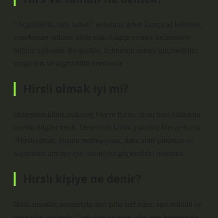
“Açgözlülük, hırs, tamah” anlamına gelen Farsça az kelimesi,
aynı/benzer anlama sahip olan Arapça avarice kelimesiyle
birlikte kullanılır. Bu şekilde, kelimenin anlamı güçlendirilir;
vurgu hırs ve açgözlülük üzerinedir.
Hirsli olmak iyi mi?
Deneyimli klinik psikolog Merve Kırna, insan hırsı hakkında
önemli bilgiler verdi. Deneyimli klinik psikolog Merve Kırna,
“Hırslı olmak; kişinin motivasyonu, daha aktif çalışması ve
başarısının artması için önemli bir güçlendirici unsurdur.
Hırslı kişiye ne denir?
Hırslı insanlar, arzularıyla aşırı çaba sarf eden, aşırı tutkulu ve
hırslı olan kişilerdir. Tıpkı hırs kelimesi gibi, hırs kelimesi de