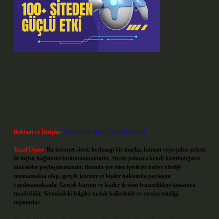
Reklam ve İletişim:
Skype: live:.cid.575569c608265c69
Yasal Uyarı:
Bu internet sitesi, herhangi bir marka, kurum veya şahıs şirketi
ile hiçbir bağlantısı bulunmamaktadır. Sitede yalnızca kendi hazırladığımız
makaleler paylaşılmaktadır. Burada yer alan içerikler haber niteliği
taşımamakta olup, gerçek kurum ve kişiler hakkında paylaşım
yapılmamaktadır. Gerçek kurum ve kişiler ile isim benzerlikleri tamamen
tesadüfidir. Sitemizdeki bilgiler taslak halindedir ve tavsiye niteliği
taşımazlar.