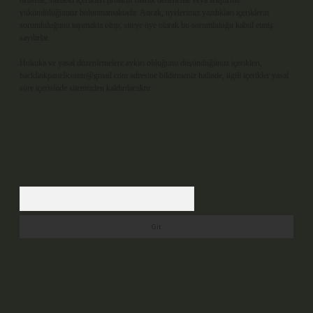
nedenle, sitedeki içerikleri proaktif olarak denetleme veya araştırma
yükümlülüğümüz bulunmamaktadır. Ancak, üyelerimiz yazdıkları içeriklerin
sorumluluğunu taşımakta olup, siteye üye olarak bu sorumluluğu kabul etmiş
sayılırlar.
Hukuka ve yasal düzenlemelere aykırı olduğunu düşündüğünüz içerikleri,
backlinkpanelicomtr@gmail.com
adresine bildirmeniz halinde, ilgili içerikler yasal
süre içerisinde sitemizden kaldırılacaktır.
Arama