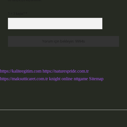
bu tarayıcıya kaydedilsin.
5 + 3 kaçtır?
*
https://kaliteegitim.com
https://naturespride.com.tr
https://maksutticaret.com.tr
knight online
nttgame
Sitemap