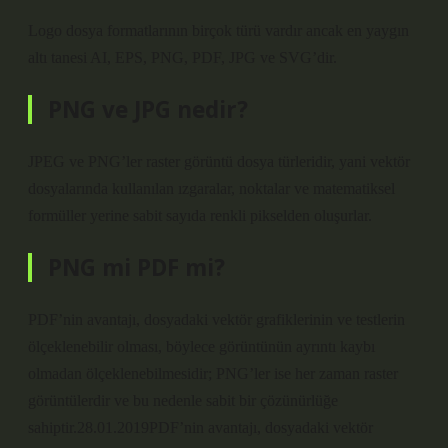
Logo dosya formatlarının birçok türü vardır ancak en yaygın
altı tanesi AI, EPS, PNG, PDF, JPG ve SVG’dir.
PNG ve JPG nedir?
JPEG ve PNG’ler raster görüntü dosya türleridir, yani vektör
dosyalarında kullanılan ızgaralar, noktalar ve matematiksel
formüller yerine sabit sayıda renkli pikselden oluşurlar.
PNG mi PDF mi?
PDF’nin avantajı, dosyadaki vektör grafiklerinin ve testlerin
ölçeklenebilir olması, böylece görüntünün ayrıntı kaybı
olmadan ölçeklenebilmesidir; PNG’ler ise her zaman raster
görüntülerdir ve bu nedenle sabit bir çözünürlüğe
sahiptir.28.01.2019PDF’nin avantajı, dosyadaki vektör