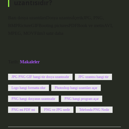
uzantısıdır?
Bazı dosya uzantılarıDosya uzantısıİçerikJPG, PNG,
BMPRictureGIFBooting picturesPDFBook ve metinAVI,
MPEG, MOVFilm3 satır daha
Tarih:
Makaleler
JPG PNG GIF hangi tür dosya uzantısıdır
JPG uzantısı hangi tür
Logo hangi formatta olur
Photoshop hangi uzantıları açar
PNG hangi dosyanın uzantısıdır
PNG hangi program açar
PNG mi PDF mi
PNG ve JPG nedir
Telefonda PNG Nedir