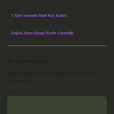
Önceki Yazı
1 Adet Susamlı Simit Kaç Kalori
Sonraki Yazı
Doğru Akım Hangi Harfle Gösterilir
Bir yanıt yazın
E-posta adresiniz yayınlanmayacak.
Gerekli alanlar
*
ile
işaretlenmişlerdir
Yorum