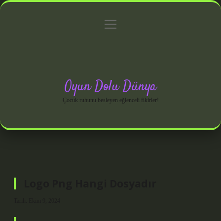
menüyü
Anasayfa
Gizlilik Politikası
Yasal Uyarı
aç
Hakkımızda
Oyun Dolu Dünya
Çocuk ruhunu besleyen eğlenceli fikirler!
Logo Png Hangi Dosyadır
Tarih: Ekim 9, 2024