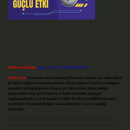
Reklam ve İletişim:
Skype: live:.cid.575569c608265c69
Yasal Uyarı:
Bu internet sitesi, herhangi bir marka, kurum veya şahıs şirketi
ile hiçbir bağlantısı bulunmamaktadır. Sitede yalnızca kendi hazırladığımız
makaleler paylaşılmaktadır. Burada yer alan içerikler haber niteliği
taşımamakta olup, gerçek kurum ve kişiler hakkında paylaşım
yapılmamaktadır. Gerçek kurum ve kişiler ile isim benzerlikleri tamamen
tesadüfidir. Sitemizdeki bilgiler taslak halindedir ve tavsiye niteliği
taşımazlar.
Sitemiz, 5651 Sayılı Kanun gereğince Bilgi Teknolojileri ve İletişim Kurumu
(BTK) tarafından onaylanmış bir Yer Sağlayıcı olarak hizmet vermektedir. Bu