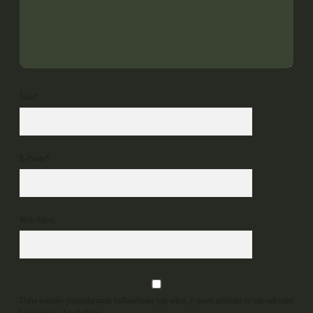
İsim*
E-Posta*
Web Sitesi
Daha sonraki yorumlarımda kullanılması için adım, e-posta adresim ve site adresim