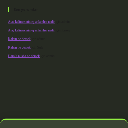
Son yorumlar
Ataç kelimesinin eş anlamlısı nedir
için
admin
Ataç kelimesinin eş anlamlısı nedir
için
Kuzey
Kalsın ne demek
için
admin
Kalsın ne demek
için
Şule
Hamili nüsha ne demek
için
admin
iş