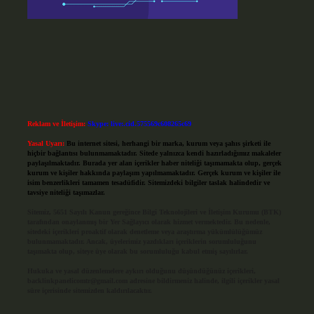
Reklam ve İletişim:
Skype: live:.cid.575569c608265c69
Yasal Uyarı:
Bu internet sitesi, herhangi bir marka, kurum veya şahıs şirketi ile
hiçbir bağlantısı bulunmamaktadır. Sitede yalnızca kendi hazırladığımız makaleler
paylaşılmaktadır. Burada yer alan içerikler haber niteliği taşımamakta olup, gerçek
kurum ve kişiler hakkında paylaşım yapılmamaktadır. Gerçek kurum ve kişiler ile
isim benzerlikleri tamamen tesadüfidir. Sitemizdeki bilgiler taslak halindedir ve
tavsiye niteliği taşımazlar.
Sitemiz, 5651 Sayılı Kanun gereğince Bilgi Teknolojileri ve İletişim Kurumu (BTK)
tarafından onaylanmış bir Yer Sağlayıcı olarak hizmet vermektedir. Bu nedenle,
sitedeki içerikleri proaktif olarak denetleme veya araştırma yükümlülüğümüz
bulunmamaktadır. Ancak, üyelerimiz yazdıkları içeriklerin sorumluluğunu
taşımakta olup, siteye üye olarak bu sorumluluğu kabul etmiş sayılırlar.
Hukuka ve yasal düzenlemelere aykırı olduğunu düşündüğünüz içerikleri,
backlinkpanelicomtr@gmail.com
adresine bildirmeniz halinde, ilgili içerikler yasal
süre içerisinde sitemizden kaldırılacaktır.