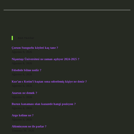
Sidebar
Son Yazılar
Çorum Sungurlu köyleri kaç tane ?
Ağustos 9, 2026
Nişantaşı Üniversitesi ne zaman açılıyor 2024-2025 ?
Ağustos 8, 2026
Felsefede bilme nedir ?
Ağustos 6, 2026
Kur’an-ı Kerim’i baştan sona ezberlemiş kişiye ne denir ?
Ağustos 6, 2026
Azarsın ne demek ?
Ağustos 5, 2026
Burun kanaması olan kazazede hangi pozisyon ?
Ağustos 4, 2026
Argo kelime ne ?
Ağustos 4, 2026
Alüminyum ne ile parlar ?
Temmuz 30, 2026