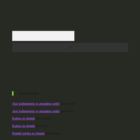
Arama
Son yorumlar
Ataç kelimesinin eş anlamlısı nedir
için
admin
Ataç kelimesinin eş anlamlısı nedir
için
Kuzey
Kalsın ne demek
için
admin
Kalsın ne demek
için
Şule
Hamili nüsha ne demek
için
admin