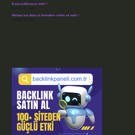
Kısaca kalibrasyon nedir ?
Temmuz 27, 2026
Mevlana’nın ölüm yıl dönümüne verilen ad nedir ?
Temmuz 25, 2026