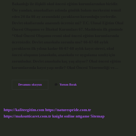
Bakanlığı ile ilişkili okul öncesi eğitim kurumlarından biridir.
Öte yandan, anaokulları aslında günlük bakım merkezini temsil
eden 24 ila 66 ay arasındaki çocukların korunduğu yerlerdir.
Devlet okullarında anasınıfı ücretsiz mi? T.C. Ulusal Eğitim Okul
Öncesi Oluşumu ve İlkokul Kurumları 67. Maddenin ilk gününde
“Okul Öncesi Oluşumu resmi okul öncesi eğitim kurumlarında
ücretsizdir. Devlet anaokulu zorunlu mu? 66-67-68 aylık
çocukların ilk yılına kadar 66-67-68 aylık kayıt süreci, okul
öncesi oluşumu (anaokulu, anaokulu ve uygulama sınıfı) için
zorunludur. Devlet anaokulu kaç yaş alıyor? Okul öncesi eğitim
kurumlarında kayıt yaşı nedir? Okul Öncesi Yönetmeliği ve…
Anaokulu
Devamını okuyun
Yorum Bırak
Özel
Mi
Devlet
Mi
https://kaliteegitim.com
https://naturespride.com.tr
https://maksutticaret.com.tr
knight online
nttgame
Sitemap