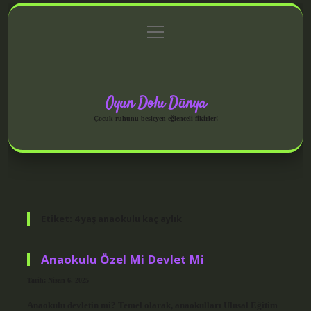
menüyü
Anasayfa
Gizlilik Politikası
Yasal Uyarı
aç
Hakkımızda
Oyun Dolu Dünya
Çocuk ruhunu besleyen eğlenceli fikirler!
Etiket:
4 yaş anaokulu kaç aylık
Anaokulu Özel Mi Devlet Mi
Tarih: Nisan 6, 2025
Anaokulu devletin mi? Temel olarak, anaokulları Ulusal Eğitim