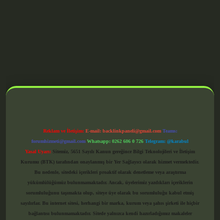
grandoperabet giriş
Reklam ve İletişim:
E-mail:
backlinkpaneli@gmail.com
Teams:
forumhizmeti@gmail.com
Whatsapp: 0262 606 0 726
Telegram: @karabul
Yasal Uyarı:
Sitemiz, 5651 Sayılı Kanun gereğince Bilgi Teknolojileri ve İletişim
Kurumu (BTK) tarafından onaylanmış bir Yer Sağlayıcı olarak hizmet vermektedir.
Bu nedenle, sitedeki içerikleri proaktif olarak denetleme veya araştırma
yükümlülüğümüz bulunmamaktadır. Ancak, üyelerimiz yazdıkları içeriklerin
sorumluluğunu taşımakta olup, siteye üye olarak bu sorumluluğu kabul etmiş
sayılırlar. Bu internet sitesi, herhangi bir marka, kurum veya şahıs şirketi ile hiçbir
bağlantısı bulunmamaktadır. Sitede yalnızca kendi hazırladığımız makaleler