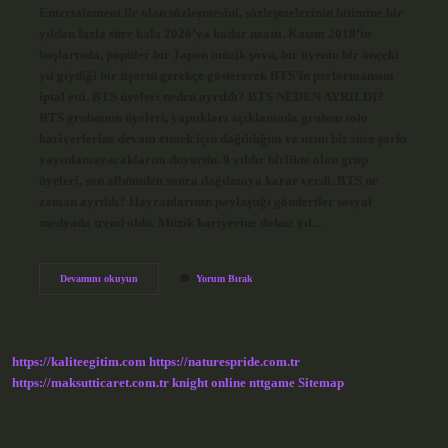
Entertainment ile olan sözleşmesini, sözleşmelerinin bitimine bir
yıldan fazla süre kala 2026’ya kadar uzattı. Kasım 2018’in
başlarında, popüler bir Japon müzik şovu, bir üyenin bir önceki
yıl giydiği bir tişörtü gerekçe göstererek BTS’in performansını
iptal etti. BTS üyeleri neden ayrıldı? BTS NEDEN AYRILDI?
BTS grubunun üyeleri, yaptıkları açıklamada grubun solo
kariyerlerine devam etmek için dağıldığını ve uzun bir süre şarkı
yayınlamayacaklarını duyurdu. 9 yıldır birlikte olan grup
üyeleri, son albümden sonra dağılmaya karar verdi. BTS ne
zaman ayrıldı? Hayranlarının paylaştığı gönderiler sosyal
medyada trend oldu. Müzik kariyerine dokuz yıl…
Bts
Devamını okuyun
Yorum Bırak
Grubu
Dağılıyor
Mu
https://kaliteegitim.com
https://naturespride.com.tr
https://maksutticaret.com.tr
knight online
nttgame
Sitemap