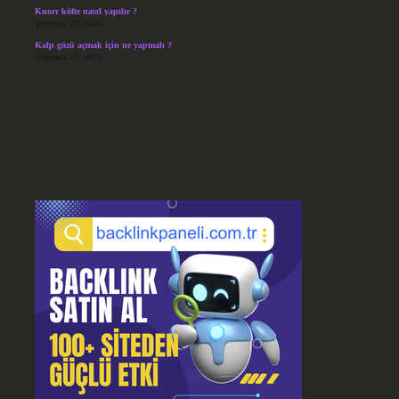
Knorr köfte nasıl yapılır ?
Temmuz 25, 2026
Kalp gözü açmak için ne yapmalı ?
Temmuz 23, 2026