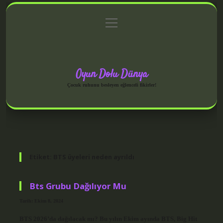
menüyü
Anasayfa
Gizlilik Politikası
Yasal Uyarı
aç
Hakkımızda
Oyun Dolu Dünya
Çocuk ruhunu besleyen eğlenceli fikirler!
Etiket:
BTS üyeleri neden ayrıldı
Bts Grubu Dağılıyor Mu
Tarih: Ekim 8, 2024
BTS 2026’da dağılacak mı? Bu yılın Ekim ayında BTS, Big Hit