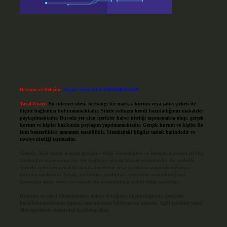
Reklam ve İletişim:
Skype: live:.cid.575569c608265c69
Yasal Uyarı:
Bu internet sitesi, herhangi bir marka, kurum veya şahıs şirketi ile
hiçbir bağlantısı bulunmamaktadır. Sitede yalnızca kendi hazırladığımız makaleler
paylaşılmaktadır. Burada yer alan içerikler haber niteliği taşımamakta olup, gerçek
kurum ve kişiler hakkında paylaşım yapılmamaktadır. Gerçek kurum ve kişiler ile
isim benzerlikleri tamamen tesadüfidir. Sitemizdeki bilgiler taslak halindedir ve
tavsiye niteliği taşımazlar.
Sitemiz, 5651 Sayılı Kanun gereğince Bilgi Teknolojileri ve İletişim Kurumu (BTK)
tarafından onaylanmış bir Yer Sağlayıcı olarak hizmet vermektedir. Bu nedenle,
sitedeki içerikleri proaktif olarak denetleme veya araştırma yükümlülüğümüz
bulunmamaktadır. Ancak, üyelerimiz yazdıkları içeriklerin sorumluluğunu
taşımakta olup, siteye üye olarak bu sorumluluğu kabul etmiş sayılırlar.
Hukuka ve yasal düzenlemelere aykırı olduğunu düşündüğünüz içerikleri,
backlinkpanelicomtr@gmail.com
adresine bildirmeniz halinde, ilgili içerikler yasal
süre içerisinde sitemizden kaldırılacaktır.