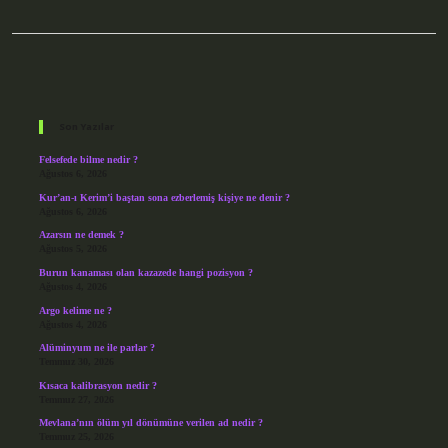
Sidebar
Son Yazılar
Felsefede bilme nedir ?
Ağustos 6, 2026
Kur’an-ı Kerim’i baştan sona ezberlemiş kişiye ne denir ?
Ağustos 6, 2026
Azarsın ne demek ?
Ağustos 5, 2026
Burun kanaması olan kazazede hangi pozisyon ?
Ağustos 4, 2026
Argo kelime ne ?
Ağustos 4, 2026
Alüminyum ne ile parlar ?
Temmuz 30, 2026
Kısaca kalibrasyon nedir ?
Temmuz 27, 2026
Mevlana’nın ölüm yıl dönümüne verilen ad nedir ?
Temmuz 25, 2026