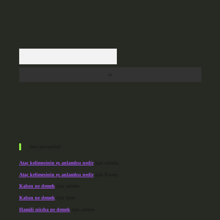
Arama
Son yorumlar
Ataç kelimesinin eş anlamlısı nedir
için
admin
Ataç kelimesinin eş anlamlısı nedir
için
Kuzey
Kalsın ne demek
için
admin
Kalsın ne demek
için
Şule
Hamili nüsha ne demek
için
admin